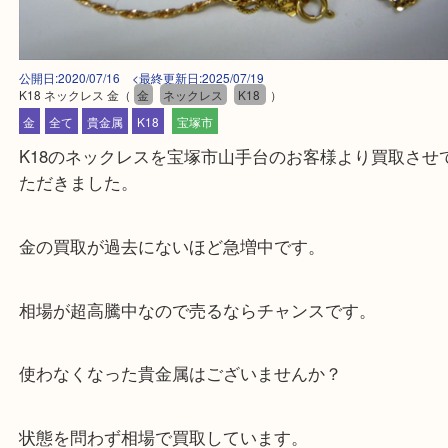
公開日:2020/07/16 <最終更新日:2025/07/19
K18 ネックレス 金
（
金
ネックレス
K18
）
金
全て
貴金属
K18
宝塚市
K18のネックレスを宝塚市山手台のお客様より買取
ただきました。
金の買取が過去にないほど急増中です。
相場が超高騰中なので売るならチャンスです。