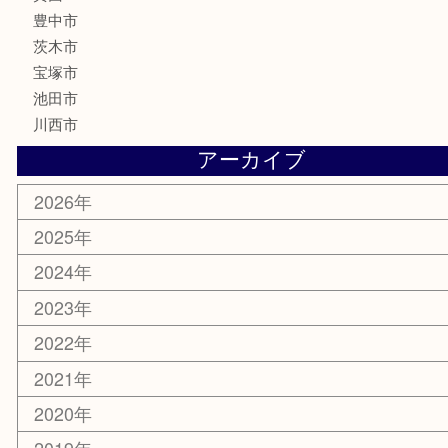
骨董品
古美術品
家電
喫煙具
電動工具
お線香
文房具
釣り道具
楽器
香水
化粧品
美容
銀貨
レアメタル
ホビー
乗馬用品