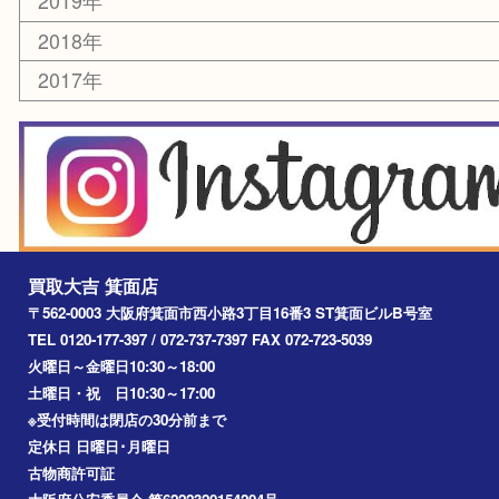
囲碁・将棋
その他
お知らせ
エリアカテゴリ
箕面
豊中市
茨木市
宝塚市
池田市
川西市
アーカイブ
2026年
2025年