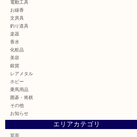
財布
バッグ
ブランド
時計
カメラ
食器
金貨
記念メダル
古銭
お酒
切手
金券・商品券
鉄道模型
テレホンカード
株主優待券
ハガキ