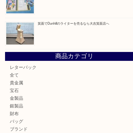
最近の投稿
箕面で銀・錫製酒器や古道具 を売るなら大吉箕面店へ
箕面で天皇陛下御在位60年記念金貨を売るなら大吉箕面店
箕面でOLYMPUS カメラ PEN mini E-PM2を売るなら大