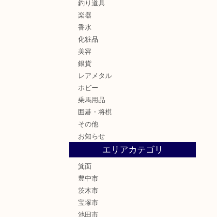
釣り道具
楽器
香水
化粧品
美容
銀貨
レアメタル
ホビー
乗馬用品
囲碁・将棋
その他
お知らせ
エリアカテゴリ
箕面
豊中市
茨木市
宝塚市
池田市