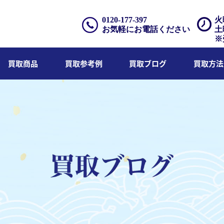
0120-177-397
火
お気軽にお電話ください
土
※
買取商品
買取参考例
買取ブログ
買取方法