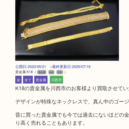
公開日:2020/05/21 <最終更新日:2025/07/19
貴金属 K18
（
）
貴金属
N/A
K18
金
全て
貴金属
川西市
K18の貴金属を川西市のお客様より買取させて
デザインが特殊なネックレスで、真ん中のゴー
昔に買った貴金属でも今では過去にないほどの
り高く売れることもあります。