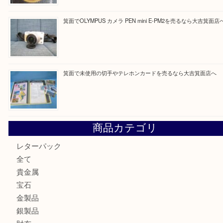
Facebook
Twitter
Line
買取ブログ検索
最近の投稿
箕面で真珠のアクセサリーを売るなら大吉箕面店へ
箕面で銀・錫製酒器や古道具 を売るなら大吉箕面店へ