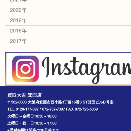
銀貨
レアメタル
ホビー
乗馬用品
囲碁・将棋
その他
お知らせ
エリアカテゴリ
箕面
豊中市
茨木市
宝塚市
池田市
川西市
アーカイブ