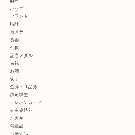
箕面で天皇陛下御在位60年記念金貨を売るなら大吉箕面店
箕面でOLYMPUS カメラ PEN mini E-PM2を売るなら大
箕面で未使用の切手やテレホンカードを売るなら大吉箕面
商品カテゴリ
レターパック
全て