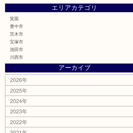
鉄道模型
テレホンカード
株主優待券
ハガキ
骨董品
古美術品
家電
喫煙具
電動工具
お線香
文房具
釣り道具
楽器
香水
化粧品
美容