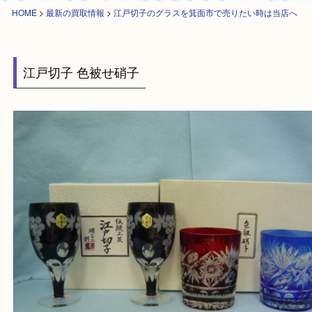
HOME
>
最新の買取情報
>
江戸切子のグラスを箕面市で売りたい時は当店
江戸切子 色被せ硝子