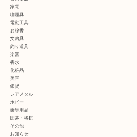
貴金属
宝石
金製品
銀製品
財布
バッグ
ブランド
時計
カメラ
食器
金貨
記念メダル
古銭
お酒
切手
金券・商品券