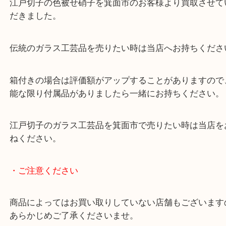
公開日:2020/05/19 <最終更新日:2025/07/19
江戸切子 色被せ硝子
（
江戸切子
色被せ硝子
クリスタル
）
全て
江戸切子
食器
箕面
江戸切子の色被せ硝子を箕面市のお客様より買取さ
だきました。
伝統のガラス工芸品を売りたい時は当店へお持ちく
箱付きの場合は評価額がアップすることがあります
能な限り付属品がありましたら一緒にお持ちくださ
江戸切子のガラス工芸品を箕面市で売りたい時は当