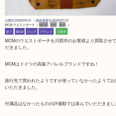
公開日:2020/05/13 <最終更新日:2025/07/19
MCM ウエストポーチ
（
MCM
N/A
N/A
）
全て
MCM
バッグ
ブランド
川西市
MCMのウエストポーチを川西市のお客様より買取
だきました。
MCMはドイツの高級アパレルブランドですね！
旅行先で買われたようですが使っていなかったよう