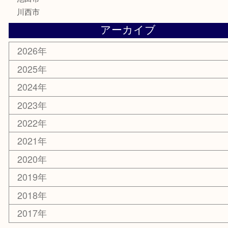
電動工具
お線香
文房具
釣り道具
楽器
香水
化粧品
美容
銀貨
レアメタル
ホビー
乗馬用品
囲碁・将棋
その他
お知らせ