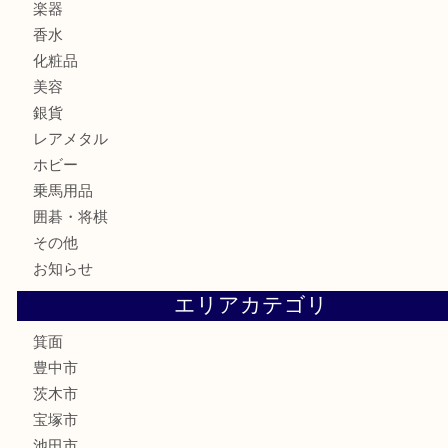
カメラ
食器
金貨
記念メダル
古銭
お酒
切手
金券・商品券
鉄道模型
テレホンカード
株主優待券
ハガキ
骨董品
古美術品
家電
喫煙具