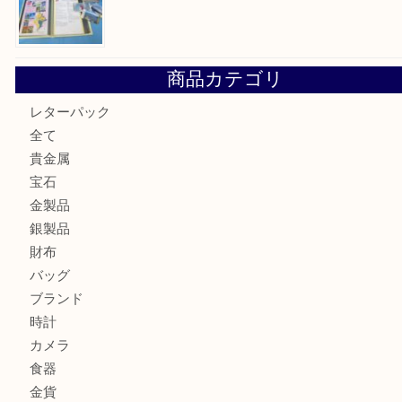
箕面で真珠のアクセサリーを売るなら大吉箕面店へ
箕面で銀・錫製酒器や古道具 を売るなら大吉箕面店へ
箕面で天皇陛下御在位60年記念金貨を売るなら大吉箕面店
箕面でOLYMPUS カメラ PEN mini E-PM2を売るなら大