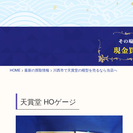
HOME
>
最新の買取情報
>
川西市で天賞堂の模型を売るなら当店へ
天賞堂 HOゲージ