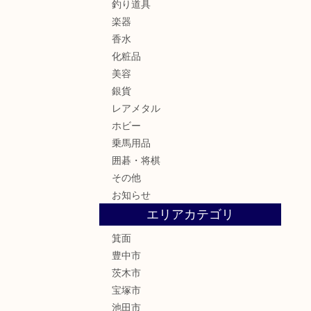
釣り道具
楽器
香水
化粧品
美容
銀貨
レアメタル
ホビー
乗馬用品
囲碁・将棋
その他
お知らせ
エリアカテゴリ
箕面
豊中市
茨木市
宝塚市
池田市