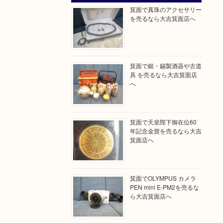
箕面で真珠のアクセサリー
を売るなら大吉箕面店へ
箕面で銀・錫製酒器や古道
具 を売るなら大吉箕面店
へ
箕面で天皇陛下御在位60
年記念金貨を売るなら大吉
箕面店へ
箕面でOLYMPUS カメラ
PEN mini E-PM2を売るな
ら大吉箕面店へ