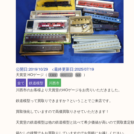
公開日:2019/10/29 <最終更新日:2025/07/19
天賞堂 HOゲージ
（
）
天賞堂
HOゲージ
N/A
全て
鉄道模型
川西市
川西市のお客様より天賞堂のHOゲージをお売りいただきました。
鉄道模型って買取りできますか？ということでご来店です。
買取強化していますので高価買取りさせていただきます！
天賞堂の鉄道模型は他の鉄道模型と比べて希少価値が高いので買取査定
箱なしの状態でもお買取りしていますのでお気軽にお越しください。