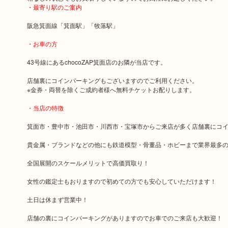
・最寄り駅のご案内
阪急箕面線「箕面駅」「牧落駅」
・お車の方
43号線にあるchocoZAP箕面店のお隣が当店です。
店舗裏にコインパーキングもございますのでご利用ください。
※金券・両替を除くご成約者様へ無料チケットお配りします。
・当店の特徴
箕面市・豊中市・池田市・川西市・宝塚市からご来店が多く店舗裏にコ
貴金属・ブランドなどの他にも鉄道模型・骨董品・ホビーまで業界最多
全国展開のスケールメリットで高価買取り！
女性の鑑定士もおりますので初めての方でも安心していただけます！
土日は休まず営業中！
店舗の裏にコインパーキングがありますのでお車でのご来店も大歓迎！