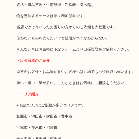
終活・遺品整理・生前整理・断捨離・引っ越し
物を整理するケースは年々増加傾向です。
当店ではそういったお困りの方からのご依頼も大歓迎です。
使わないものを売りたいけど値段がつくかわからない…
そんなときはお気軽に下記フォームより出張買取をご依頼ください。
・出張買取のご紹介
遠方のお客様・お品物が多いお客様へは近場でも出張買取へ伺います。
重い・遠い・量が多い。こんなときはお気軽にご相談をください。
・エリア紹介
※下記エリアはご依頼が多いエリアです。
箕面市・池田市・吹田市・豊中市
宝塚市・茨木市・尼崎市
千里中央・北千里・南千里