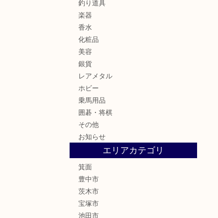
釣り道具
楽器
香水
化粧品
美容
銀貨
レアメタル
ホビー
乗馬用品
囲碁・将棋
その他
お知らせ
エリアカテゴリ
箕面
豊中市
茨木市
宝塚市
池田市