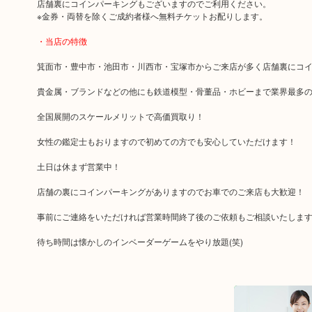
店舗裏にコインパーキングもございますのでご利用ください。
※金券・両替を除くご成約者様へ無料チケットお配りします。
・当店の特徴
箕面市・豊中市・池田市・川西市・宝塚市からご来店が多く店舗裏にコ
貴金属・ブランドなどの他にも鉄道模型・骨董品・ホビーまで業界最多
全国展開のスケールメリットで高価買取り！
女性の鑑定士もおりますので初めての方でも安心していただけます！
土日は休まず営業中！
店舗の裏にコインパーキングがありますのでお車でのご来店も大歓迎！
事前にご連絡をいただければ営業時間終了後のご依頼もご相談いたしま
待ち時間は懐かしのインベーダーゲームをやり放題(笑)