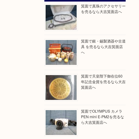
箕面で真珠のアクセサリー
を売るなら大吉箕面店へ
箕面で銀・錫製酒器や古道
具 を売るなら大吉箕面店
へ
箕面で天皇陛下御在位60
年記念金貨を売るなら大吉
箕面店へ
箕面でOLYMPUS カメラ
PEN mini E-PM2を売るな
ら大吉箕面店へ