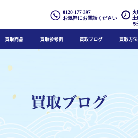
0120-177-397
火
お気軽にお電話ください
土
※
買取商品
買取参考例
買取ブログ
買取方法