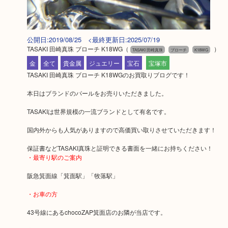
公開日:2019/08/25 <最終更新日:2025/07/19
TASAKI 田崎真珠 ブローチ K18WG
（
）
TASAKI 田崎真珠
ブローチ
K18WG
金
全て
貴金属
ジュエリー
宝石
宝塚市
TASAKI 田崎真珠 ブローチ K18WGのお買取りブログです！
本日はブランドのパールをお売りいただきました。
TASAKIは世界規模の一流ブランドとして有名です。
国内外からも人気がありますので高価買い取りさせていただきます！
保証書などTASAKI真珠と証明できる書面を一緒にお持ちください！
・最寄り駅のご案内
阪急箕面線「箕面駅」「牧落駅」
・お車の方
43号線にあるchocoZAP箕面店のお隣が当店です。