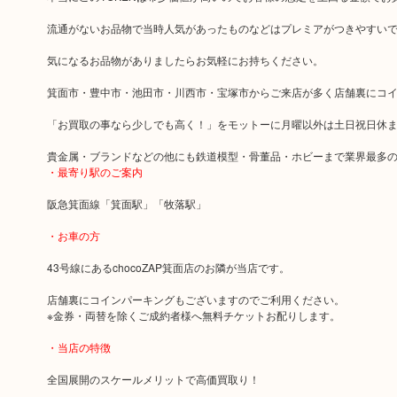
流通がないお品物で当時人気があったものなどはプレミアがつきやすい
気になるお品物がありましたらお気軽にお持ちください。
箕面市・豊中市・池田市・川西市・宝塚市からご来店が多く店舗裏にコ
「お買取の事なら少しでも高く！」をモットーに月曜以外は土日祝日休
貴金属・ブランドなどの他にも鉄道模型・骨董品・ホビーまで業界最多
・最寄り駅のご案内
阪急箕面線「箕面駅」「牧落駅」
・お車の方
43号線にあるchocoZAP箕面店のお隣が当店です。
店舗裏にコインパーキングもございますのでご利用ください。
※金券・両替を除くご成約者様へ無料チケットお配りします。
・当店の特徴
全国展開のスケールメリットで高価買取り！