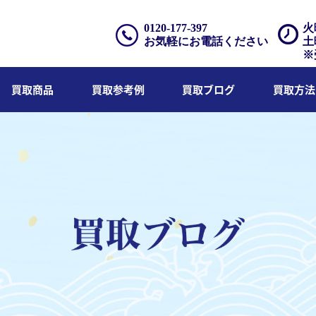
0120-177-397
火
お気軽にお電話ください
土
※
買取商品
買取参考例
買取ブログ
買取方法