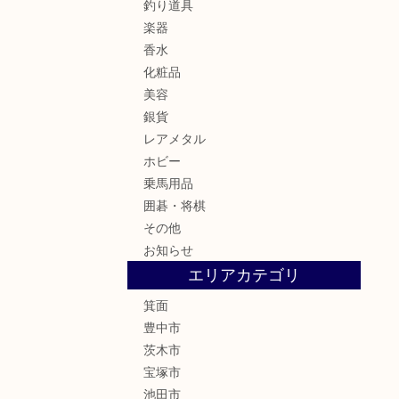
釣り道具
楽器
香水
化粧品
美容
銀貨
レアメタル
ホビー
乗馬用品
囲碁・将棋
その他
お知らせ
エリアカテゴリ
箕面
豊中市
茨木市
宝塚市
池田市