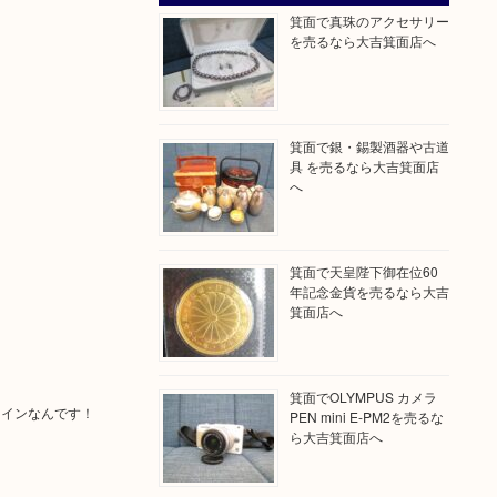
箕面で真珠のアクセサリー
を売るなら大吉箕面店へ
箕面で銀・錫製酒器や古道
具 を売るなら大吉箕面店
へ
箕面で天皇陛下御在位60
年記念金貨を売るなら大吉
箕面店へ
箕面でOLYMPUS カメラ
コインなんです！
PEN mini E-PM2を売るな
ら大吉箕面店へ