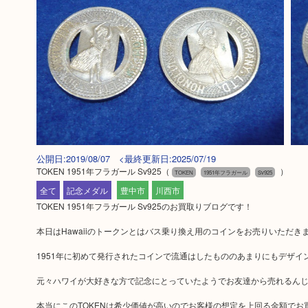
公開日:2019/08/07 <最終更新日:2025/07/19
TOKEN 1951年フラガール Sv925
（
）
TOKEN
1951年フラガール
Sv925
全て
記念メダル
豊中市
川西市
TOKEN 1951年フラガール Sv925のお買取りブログです！
本日はHawaiiのトークンとはバス乗り換え用のコインをお売りいただき
1951年に初めて発行されたコインで流通はしたもののあまりにもデザ
元々ハワイが大好きな方で記念にとっていたようでお友達から売れるん
本当にこのTOKENは希少価値が高いのでお客様の想定を上回る金額でお