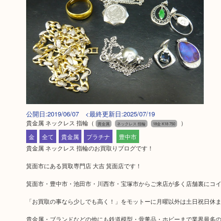
公開日:2019/06/07 <最終更新日:2025/07/19
貴金属 ネックレス 指輪
（
）
貴金属
ネックレス 指輪
18金 K18 750
金
全て
貴金属
プラチナ
豊中市
貴金属 ネックレス 指輪のお買取りブログです！
箕面市にある買取専門店 大吉 箕面店です！
箕面市・豊中市・池田市・川西市・宝塚市からご来店が多く店舗裏にコ
「お買取の事なら少しでも高く！」をモットーに月曜以外は土日祝日休
貴金属・ブランドなどの他にも鉄道模型・骨董品・ホビーまで業界最多