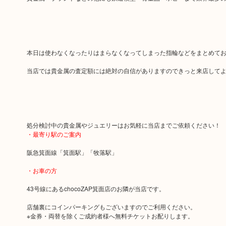
本日は使わなくなったりはまらなくなってしまった指輪などをまとめて
当店では貴金属の査定額には絶対の自信がありますのできっと来店して
処分検討中の貴金属やジュエリーはお気軽に当店までご依頼ください！
・最寄り駅のご案内
阪急箕面線「箕面駅」「牧落駅」
・お車の方
43号線にあるchocoZAP箕面店のお隣が当店です。
店舗裏にコインパーキングもございますのでご利用ください。
※金券・両替を除くご成約者様へ無料チケットお配りします。