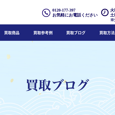
0120-177-397
火
お気軽にお電話ください
土
※
買取商品
買取参考例
買取ブログ
買取方法