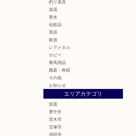
釣り道具
楽器
香水
化粧品
美容
銀貨
レアメタル
ホビー
乗馬用品
囲碁・将棋
その他
お知らせ
エリアカテゴリ
箕面
豊中市
茨木市
宝塚市
池田市