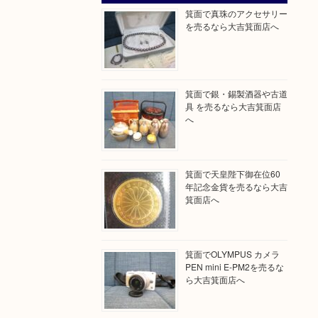
箕面で真珠のアクセサリー
を売るなら大吉箕面店へ
箕面で銀・錫製酒器や古道
具 を売るなら大吉箕面店
へ
箕面で天皇陛下御在位60
年記念金貨を売るなら大吉
箕面店へ
箕面でOLYMPUS カメラ
PEN mini E-PM2を売るな
ら大吉箕面店へ