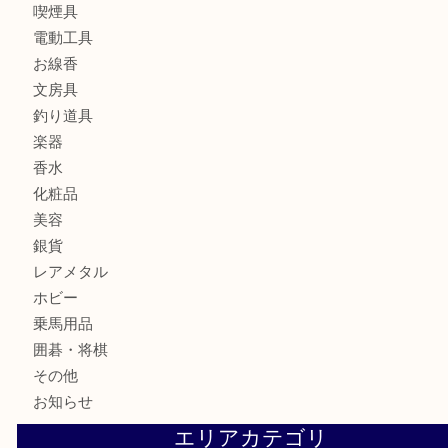
バッグ
ブランド
時計
カメラ
食器
金貨
記念メダル
古銭
お酒
切手
金券・商品券
鉄道模型
テレホンカード
株主優待券
ハガキ
骨董品