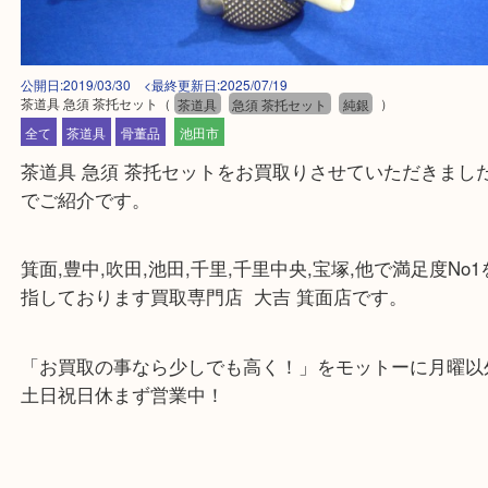
公開日:2019/03/30 <最終更新日:2025/07/19
茶道具 急須 茶托セット
（
茶道具
急須 茶托セット
純銀
）
全て
茶道具
骨董品
池田市
茶道具 急須 茶托セットをお買取りさせていただき
でご紹介です。
箕面,豊中,吹田,池田,千里,千里中央,宝塚,他で満足度
指しております買取専門店 大吉 箕面店です。