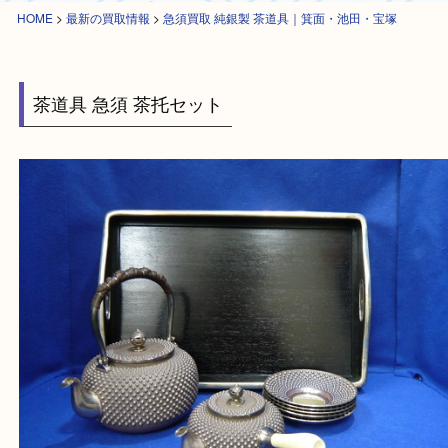
HOME
>
最新の買取情報
>
急須買取 純銀製 茶道具｜箕面・池田・宝塚
茶道具 急須 茶托セット