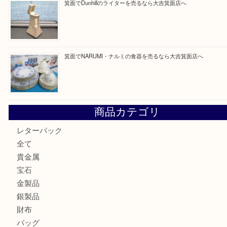
最近の投稿
箕面で天皇陛下御在位60年記念金貨を売るなら大吉箕面店
箕面でOLYMPUS カメラ PEN mini E-PM2を売るなら大
箕面で未使用の切手やテレホンカードを売るなら大吉箕面
箕面でDunhillのライターを売るなら大吉箕面店へ