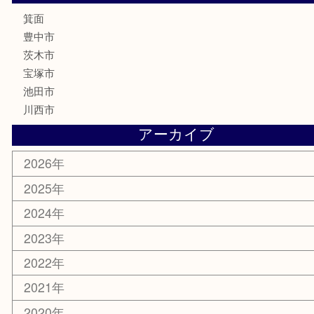
古美術品
家電
喫煙具
電動工具
お線香
文房具
釣り道具
楽器
香水
化粧品
美容
銀貨
レアメタル
ホビー
乗馬用品
囲碁・将棋