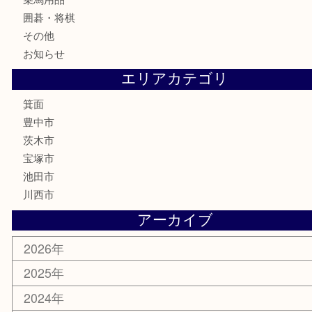
骨董品
古美術品
家電
喫煙具
電動工具
お線香
文房具
釣り道具
楽器
香水
化粧品
美容
銀貨
レアメタル
ホビー
乗馬用品