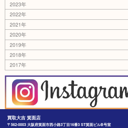
囲碁・将棋
その他
お知らせ
エリアカテゴリ
箕面
豊中市
茨木市
宝塚市
池田市
川西市
アーカイブ
2026年
2025年