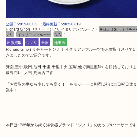
公開日:2019/03/06 <最終更新日:2025/07/19
Richard Ginori リチャードジノリ イタリアンフルーツ
（
Richard Gino
ノリ
イタリアンフルーツ
N/A
）
出張買取
ジノリ
食器
池田市
Richard Ginori リチャードジノリ イタリアンフルーツをお買取り
きましたのでご紹介です。
箕面,豊中,吹田,池田,千里,千里中央,宝塚,他で満足度No1を目指し
取専門店 大吉 箕面店です。
「お買取の事なら少しでも高く！」をモットーに月曜以外は土日祝
業中！