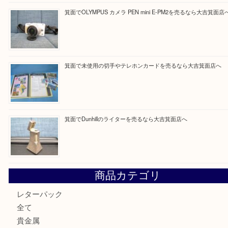
最近の投稿
箕面で銀・錫製酒器や古道具 を売るなら大吉箕面店へ
箕面で天皇陛下御在位60年記念金貨を売るなら大吉箕面店
箕面でOLYMPUS カメラ PEN mini E-PM2を売るなら大