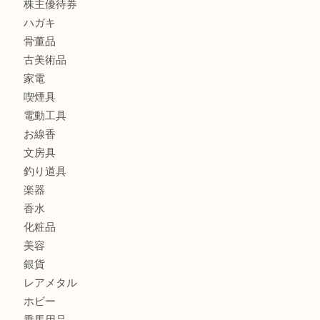
財布
バッグ
ブランド
時計
カメラ
食器
金貨
記念メダル
古銭
お酒
切手
金券・商品券
鉄道模型
テレホンカード
株主優待券
ハガキ