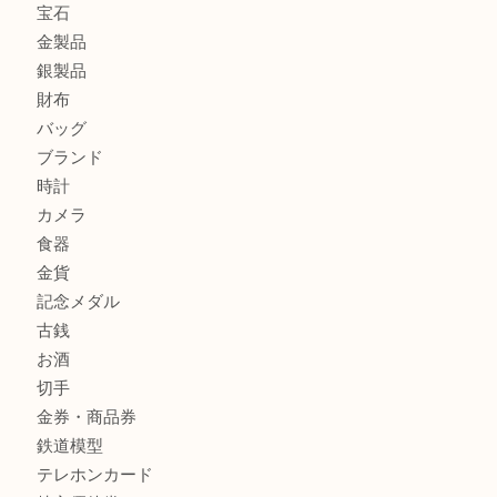
箕面で未使用の切手やテレホンカードを売るなら大吉箕面
箕面でDunhillのライターを売るなら大吉箕面店へ
商品カテゴリ
レターパック
全て
貴金属
宝石
金製品
銀製品