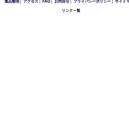
2018年
2017年
買取大吉 箕面店
〒562-0003 大阪府箕面市西小路3丁目16番3 ST箕面ビルB号室
TEL 0120-177-397 / 072-737-7397 FAX 072-723-5039
火曜日～金曜日10:30～18:00
土曜日・祝 日10:30～17:00
※受付時間は閉店の30分前まで
定休日 日曜日･月曜日
古物商許可証
大阪府公安委員会 第6222320154204号