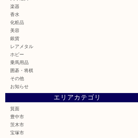
古銭
お酒
切手
金券・商品券
鉄道模型
テレホンカード
株主優待券
ハガキ
骨董品
古美術品
家電
喫煙具
電動工具
お線香
文房具
釣り道具