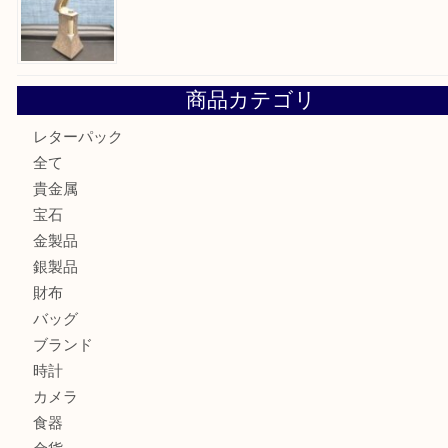
箕面で天皇陛下御在位60年記念金貨を売るなら大吉箕面店
箕面でOLYMPUS カメラ PEN mini E-PM2を売るなら大
箕面で未使用の切手やテレホンカードを売るなら大吉箕面
箕面でDunhillのライターを売るなら大吉箕面店へ