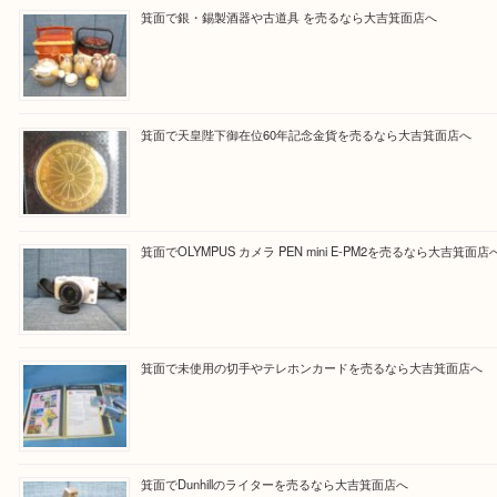
大吉 箕面店に来てよかった！と思っていただけるように一点一点を
いたします！
Facebook
Twitter
Line
買取ブログ検索
最近の投稿
箕面で銀・錫製酒器や古道具 を売るなら大吉箕面店へ