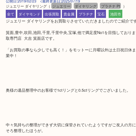
公開日:2019/02/23 <最終更新日:2025/07/19
ジュエリー ダイヤリング
（
ジュエリー
ダイヤリング
プラチナ Pt
全て
ダイヤモンド
出張買取
貴金属
プラチナ
宝石
池田市
ジュエリー ダイヤリングをお買取りさせていただきましたのでご紹
箕面,豊中,吹田,池田,千里,千里中央,宝塚,他で満足度No1を目指し
取専門店 大吉 箕面店です。
「お買取の事なら少しでも高く！」をモットーに月曜以外は土日祝
業中！