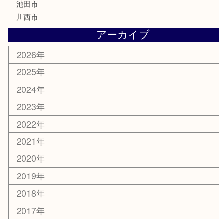
楽器
香水
化粧品
美容
銀貨
レアメタル
ホビー
乗馬用品
囲碁・将棋
その他
お知らせ
エリアカテゴリ
箕面
豊中市
茨木市