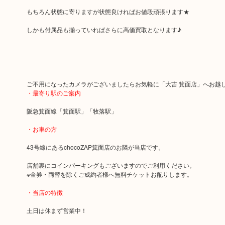
もちろん状態に寄りますが状態良ければお値段頑張ります★
しかも付属品も揃っていればさらに高価買取となります♪
ご不用になったカメラがございましたらお気軽に「大吉 箕面店」へお越
・最寄り駅のご案内
阪急箕面線「箕面駅」「牧落駅」
・お車の方
43号線にあるchocoZAP箕面店のお隣が当店です。
店舗裏にコインパーキングもございますのでご利用ください。
※金券・両替を除くご成約者様へ無料チケットお配りします。
・当店の特徴
土日は休まず営業中！