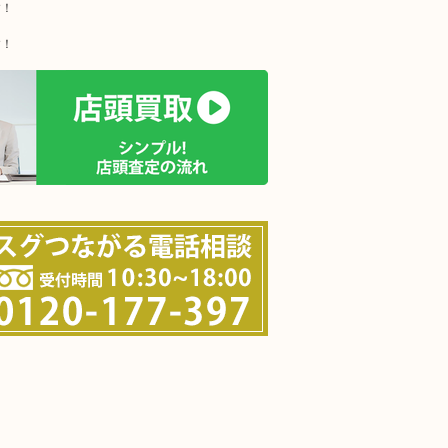
す！
す！