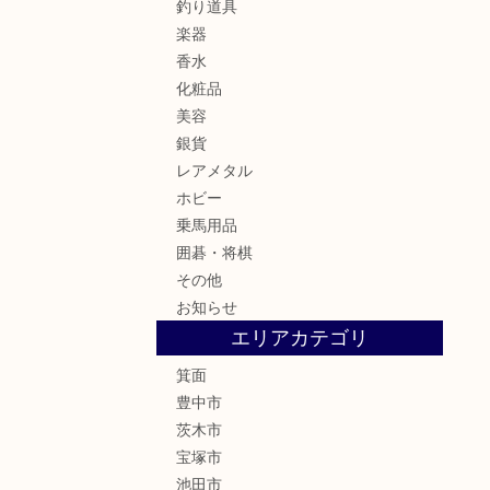
釣り道具
楽器
香水
化粧品
美容
銀貨
レアメタル
ホビー
乗馬用品
囲碁・将棋
その他
お知らせ
エリアカテゴリ
箕面
豊中市
茨木市
宝塚市
池田市