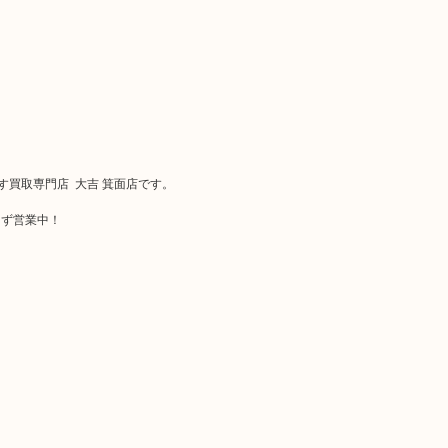
ます買取専門店 大吉 箕面店です。
まず営業中！