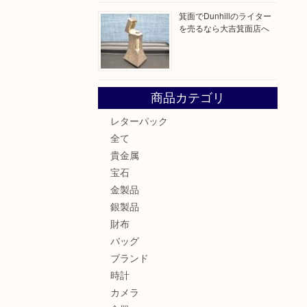
箕面でDunhillのライター
を売るなら大吉箕面店へ
商品カテゴリ
レターパック
全て
貴金属
宝石
金製品
銀製品
財布
バッグ
ブランド
時計
カメラ