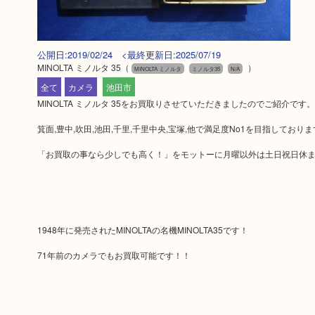
公開日:2019/02/24 <最終更新日:2025/07/19
MINOLTA ミノルタ 35
（
）
MINOLTA ミノルタ
ミノルタ35
N/A
全て
カメラ
池田市
MINOLTA ミノルタ 35をお買取りさせていただきましたのでご紹介です。
箕面,豊中,吹田,池田,千里,千里中央,宝塚,他で満足度No1を目指しており
「お買取の事なら少しでも高く！」をモットーに月曜以外は土日祝日休
1948年に発売されたMINOLTAの名機MINOLTA35です！
71年前のカメラでもお買取可能です！！