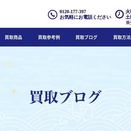
0120-177-397
火
お気軽にお電話ください
土
※
買取商品
買取参考例
買取ブログ
買取方法