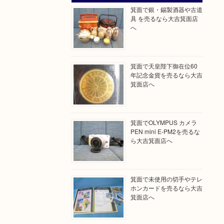
箕面で銀・錫製酒器や古道
具 を売るなら大吉箕面店
へ
箕面で天皇陛下御在位60
年記念金貨を売るなら大吉
箕面店へ
箕面でOLYMPUS カメラ
PEN mini E-PM2を売るな
ら大吉箕面店へ
箕面で未使用の切手やテレ
ホンカードを売るなら大吉
箕面店へ