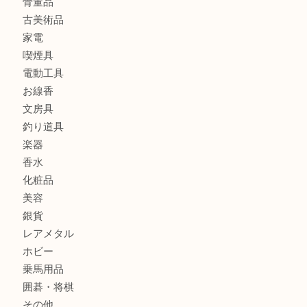
ブランド
時計
カメラ
食器
金貨
記念メダル
古銭
お酒
切手
金券・商品券
鉄道模型
テレホンカード
株主優待券
ハガキ
骨董品
古美術品