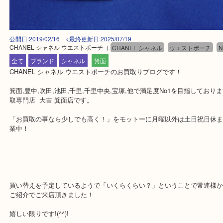
公開日:2019/02/16 <最終更新日:2025/07/19
CHANEL シャネル ウエストポーチ
（
CHANEL シャネル
ウエストポー
全て
ブランド
シャネル
箕面
CHANEL シャネル ウエストポーチのお買取りブログです！
箕面,豊中,吹田,池田,千里,千里中央,宝塚,他で満足度No1を目指し
取専門店 大吉 箕面店です。
「お買取の事なら少しでも高く！」をモットーに月曜以外は土日祝
業中！