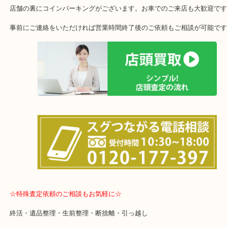
買取強化モデル
「Chain Shoulder Bag(チェーンショルダーバッグ)」「BOY CHAN
ャネル)」「GIRL CHANEL(ガールシャネル)」「Gablielle de Chan
ドゥシャネル)」
・当店の特徴
土日は休まず営業中！
店舗の裏にコインパーキングがございます。お車でのご来店も大歓
事前にご連絡をいただければ営業時間終了後のご依頼もご相談が可