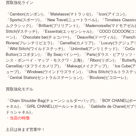
す！！
シャネルはバッグ関連は下記モデルやラインを強化買取中です！！
買取強化ライン
「Cambon(カンボン)」「Matelasse(マトラッセ)」「Icon(アイコン)
「Sports(スポーツ)」「New Travel(ニュートラベル)」「Timeless Cla
ムクラシック)」「Brilliant(ブリリアント)」「Mademoiselle(マド
Stitch(Vステッチ)」「Essential(エッセンシャル)」「COCO COC
ーン)」「Chocolate bar(チョコバー)」「Deauville(ドーヴィル)」「Fr
Riviera(フレンチリビエラ)」「Camellia(カメリア)」「Luxury(ラ
「Wild Stitch(ワイルドステッチ)」「Unlimited(アンリミテッド)」「
Button(ココボタン)」「By Sea(バイシー)」「Paris(ダラス・ビア
ンス・ボンベイ・マップ・モスクワ・上海)」「Ribon(リボン)」「Butte
Camellia(バタフライカメリア)」「Makeup(メイクアップ)」「Ice C
ューブ)」「WIndows(ウインドウズライン)」「Ultra Stitch(ウルト
「Central Station(セントラルステーション)」「Bicolore(ビコローレ