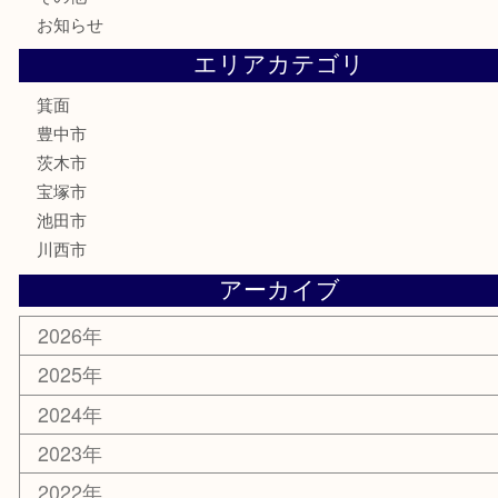
家電
喫煙具
電動工具
お線香
文房具
釣り道具
楽器
香水
化粧品
美容
銀貨
レアメタル
ホビー
乗馬用品
囲碁・将棋
その他