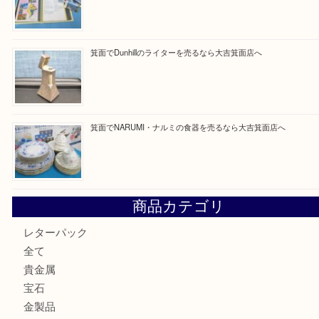
最近の投稿
箕面で天皇陛下御在位60年記念金貨を売るなら大吉箕面店
箕面でOLYMPUS カメラ PEN mini E-PM2を売るなら大
箕面で未使用の切手やテレホンカードを売るなら大吉箕面
箕面でDunhillのライターを売るなら大吉箕面店へ