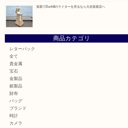
箕面で天皇陛下御在位60年記念金貨を売るなら大吉箕面店
箕面でOLYMPUS カメラ PEN mini E-PM2を売るなら大
箕面で未使用の切手やテレホンカードを売るなら大吉箕面
箕面でDunhillのライターを売るなら大吉箕面店へ