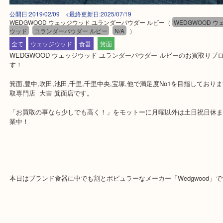
公開日:2019/02/09 <最終更新日:2025/07/19
WEDGWOOD ウェッジウッド ユランダーパウダー ルビー
（
WEDGWO
ウッド
ユランダーパウダー ルビー
N/A
）
全て
ウェッジウッド
食器
箕面
WEDGWOOD ウェッジウッド ユランダーパウダー ルビーのお買
す！
箕面,豊中,吹田,池田,千里,千里中央,宝塚,他で満足度No1を目指し
取専門店 大吉 箕面店です。
「お買取の事なら少しでも高く！」をモットーに月曜以外は土日祝
業中！