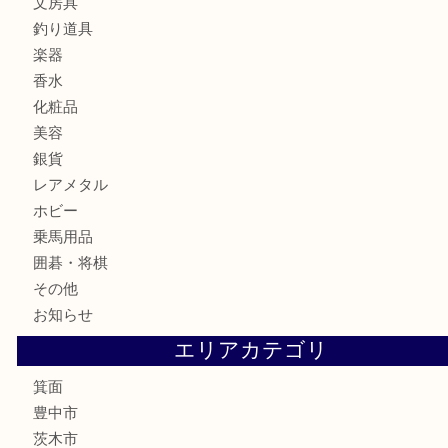
古銭
お酒
切手
金券・商品券
鉄道模型
テレホンカード
株主優待券
ハガキ
骨董品
古美術品
家電
喫煙具
電動工具
お線香
文房具
釣り道具