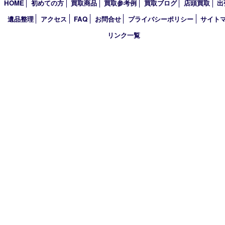
2018年
2017年
買取大吉 箕面店
〒562-0003 大阪府箕面市西小路3丁目16番3 ST箕面ビルB号室
TEL 0120-177-397 / 072-737-7397 FAX 072-723-5039
火曜日～金曜日10:30～18:00
土曜日・祝 日10:30～17:00
※受付時間は閉店の30分前まで
定休日 日曜日･月曜日
古物商許可証
大阪府公安委員会 第6222320154204号