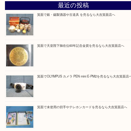
箕面店に来てよかった！と思っていただけるよう一点一点丁寧に査
ていただきます。
Facebook
Twitter
Line
買取ブログ検索
最近の投稿
箕面で銀・錫製酒器や古道具 を売るなら大吉箕面店へ