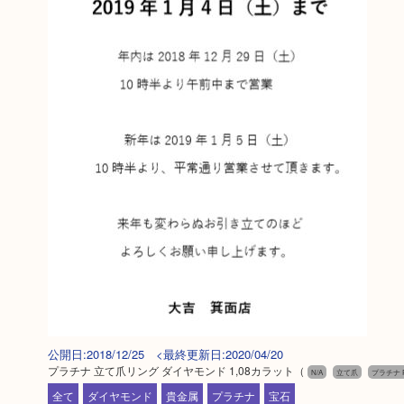
公開日:2018/12/25 <最終更新日:2020/04/20
プラチナ 立て爪リング ダイヤモンド 1,08カラット
（
N/A
立て爪
プラチナ P
全て
ダイヤモンド
貴金属
プラチナ
宝石