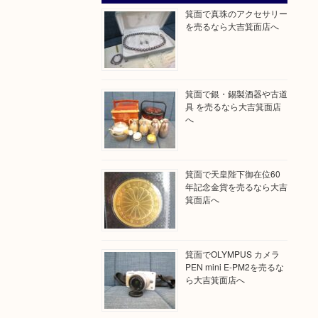
箕面で真珠のアクセサリー
を売るなら大吉箕面店へ
箕面で銀・錫製酒器や古道
具 を売るなら大吉箕面店
へ
箕面で天皇陛下御在位60
年記念金貨を売るなら大吉
箕面店へ
箕面でOLYMPUS カメラ
PEN mini E-PM2を売るな
ら大吉箕面店へ