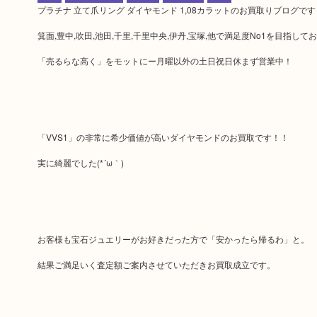
プラチナ 立て爪リング ダイヤモンド 1,08カラットのお買取りブログです
箕面,豊中,吹田,池田,千里,千里中央,伊丹,宝塚,他で満足度No1を目指し
「売るらな高く」をモットにー月曜以外の土日祝日休まず営業中！
「VVS1」の非常に希少価値が高いダイヤモンドのお買取です！！
実に綺麗でした(*´ω｀)
お客様も宝石ジュエリーがお好きだった方で「安かったら帰るわ」と。
結果ご満足いく査定額ご案内させていただきお買取成立です。