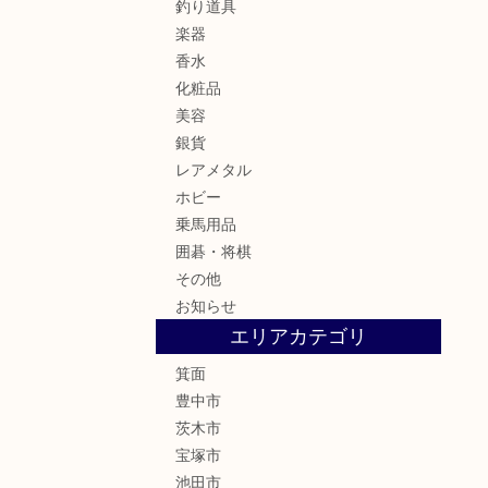
釣り道具
楽器
香水
化粧品
美容
銀貨
レアメタル
ホビー
乗馬用品
囲碁・将棋
その他
お知らせ
エリアカテゴリ
箕面
豊中市
茨木市
宝塚市
池田市