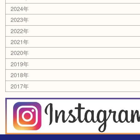
乗馬用品
囲碁・将棋
その他
お知らせ
エリアカテゴリ
箕面
豊中市
茨木市
宝塚市
池田市
川西市
アーカイブ
2026年
2025年