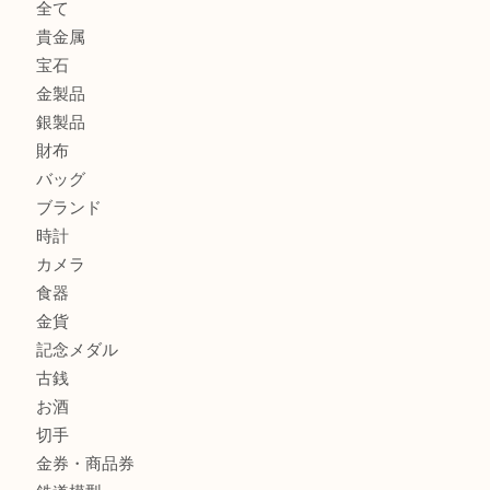
箕面でOLYMPUS カメラ PEN mini E-PM2を売るなら大
箕面で未使用の切手やテレホンカードを売るなら大吉箕面
商品カテゴリ
レターパック
全て
貴金属
宝石
金製品