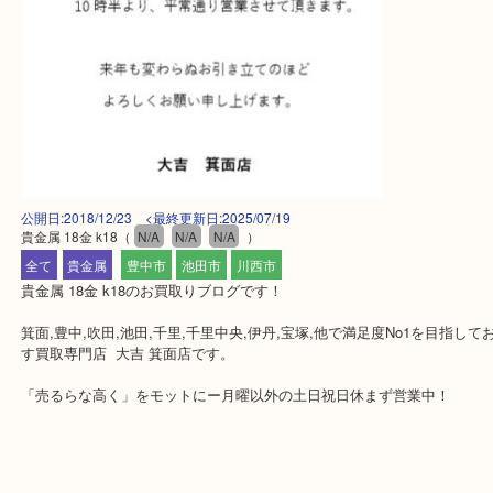
公開日:2018/12/23 <最終更新日:2025/07/19
貴金属 18金 k18
（
N/A
N/A
N/A
）
全て
貴金属
豊中市
池田市
川西市
貴金属 18金 k18のお買取りブログです！