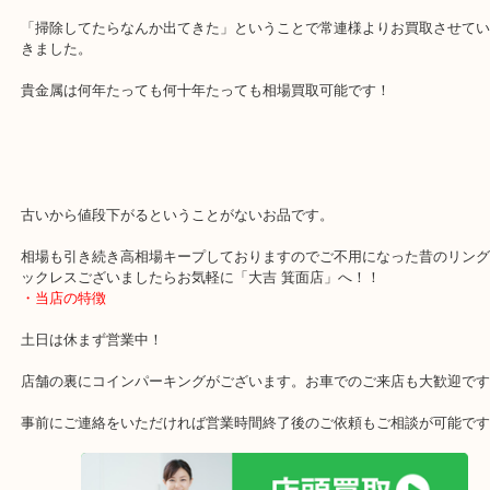
箕面,豊中,吹田,池田,千里,千里中央,伊丹,宝塚,他で満足度No1を目
す買取専門店 大吉 箕面店です。
「売るらな高く」をモットにー月曜以外の土日祝日休まず営業中！
「掃除してたらなんか出てきた」ということで常連様よりお買取さ
きました。
貴金属は何年たっても何十年たっても相場買取可能です！
古いから値段下がるということがないお品です。
相場も引き続き高相場キープしておりますのでご不用になった昔の
ックレスございましたらお気軽に「大吉 箕面店」へ！！