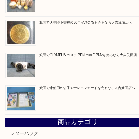
買取ブログ検索
最近の投稿
箕面で真珠のアクセサリーを売るなら大吉箕面店へ
箕面で銀・錫製酒器や古道具 を売るなら大吉箕面店へ
箕面で天皇陛下御在位60年記念金貨を売るなら大吉箕面店