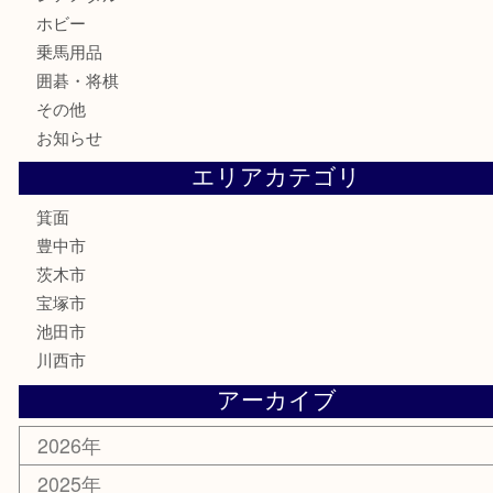
ハガキ
骨董品
古美術品
家電
喫煙具
電動工具
お線香
文房具
釣り道具
楽器
香水
化粧品
美容
銀貨
レアメタル
ホビー