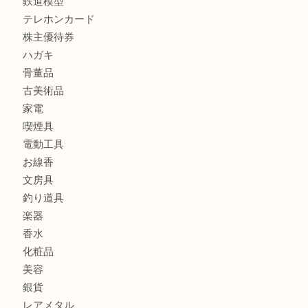
銀製品
財布
バッグ
ブランド
時計
カメラ
食器
金貨
記念メダル
古銭
お酒
切手
金券・商品券
鉄道模型
テレホンカード
株主優待券