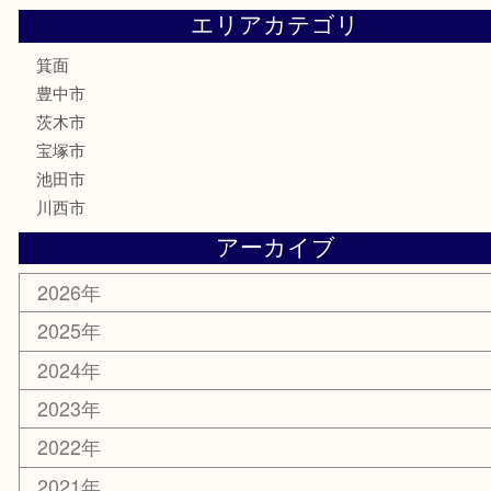
文房具
釣り道具
楽器
香水
化粧品
美容
銀貨
レアメタル
ホビー
乗馬用品
囲碁・将棋
その他
お知らせ
エリアカテゴリ
箕面