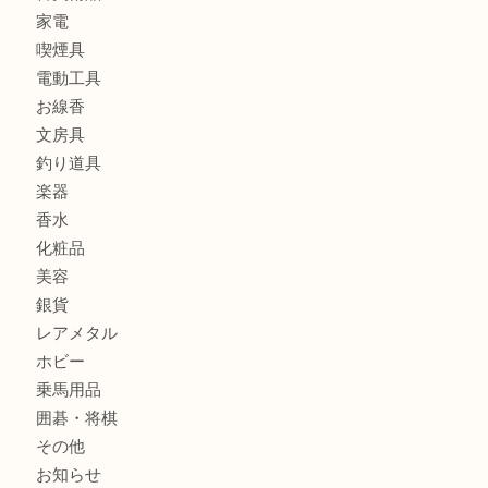
金貨
記念メダル
古銭
お酒
切手
金券・商品券
鉄道模型
テレホンカード
株主優待券
ハガキ
骨董品
古美術品
家電
喫煙具
電動工具
お線香