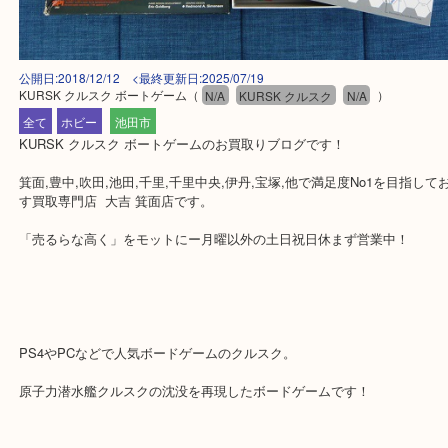
公開日:2018/12/12 <最終更新日:2025/07/19
KURSK クルスク ボートゲーム
（
N/A
KURSK クルスク
N/A
）
全て
ホビー
池田市
KURSK クルスク ボートゲームのお買取りブログです！
箕面,豊中,吹田,池田,千里,千里中央,伊丹,宝塚,他で満足度No1を目
す買取専門店 大吉 箕面店です。
「売るらな高く」をモットにー月曜以外の土日祝日休まず営業中！