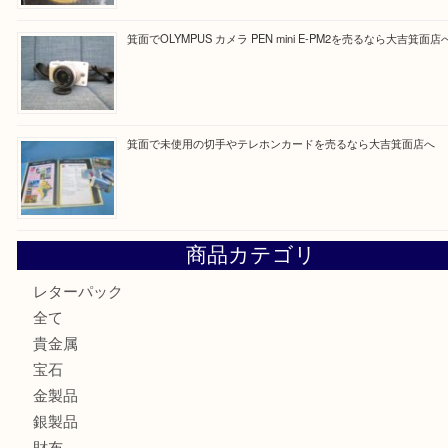
箕面で銀・錫製酒器や古道具 を売るなら大吉箕面店へ
箕面で天皇陛下御在位60年記念金貨を売るなら大吉箕面店
箕面でOLYMPUS カメラ PEN mini E-PM2を売るなら大
箕面で未使用の切手やテレホンカードを売るなら大吉箕面