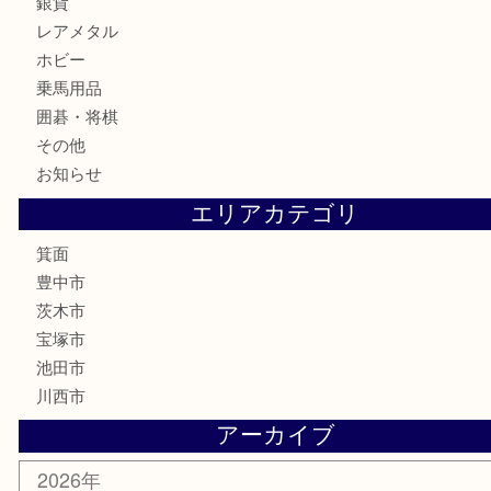
株主優待券
ハガキ
骨董品
古美術品
家電
喫煙具
電動工具
お線香
文房具
釣り道具
楽器
香水
化粧品
美容
銀貨
レアメタル