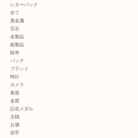
箕面でOLYMPUS カメラ PEN mini E-PM2を売るなら大
箕面で未使用の切手やテレホンカードを売るなら大吉箕面
商品カテゴリ
レターパック
全て
貴金属
宝石