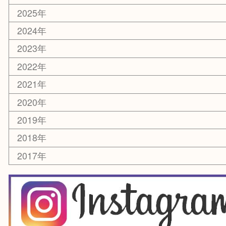
ホビー
乗馬用品
囲碁・将棋
その他
お知らせ
エリアカテゴリ
箕面
豊中市
茨木市
宝塚市
池田市
川西市
アーカイブ
2026年