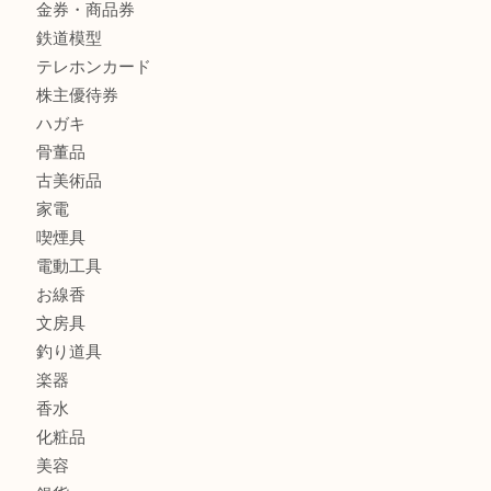
金製品
銀製品
財布
バッグ
ブランド
時計
カメラ
食器
金貨
記念メダル
古銭
お酒
切手
金券・商品券
鉄道模型
テレホンカード