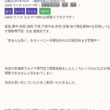
公開日:2018/10/21 <最終更新日:2025/07/19
Leica ライカ エルマー50
（
Leica ライカ
N/A
N/A
）
全て
カメラ
ライカ
池田市
Leica ライカ エルマー50のお買取りブログです！
箕面,豊中,吹田,池田,千里,千里中央,伊丹,宝塚,他で満足度No1を目
す買取専門店 大吉 箕面店です。
「売るらな高く」をモットにー月曜以外の土日祝日休まず営業中！
当店の常連様でカメラ専門店で買取依頼をしたところレンズカビな