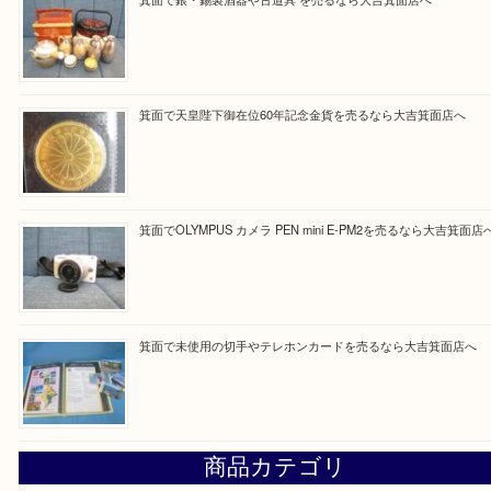
買取ブログ検索
最近の投稿
箕面で真珠のアクセサリーを売るなら大吉箕面店へ
箕面で銀・錫製酒器や古道具 を売るなら大吉箕面店へ
箕面で天皇陛下御在位60年記念金貨を売るなら大吉箕面店