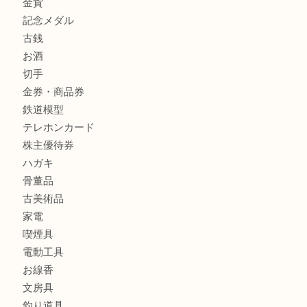
レターパック
全て
貴金属
宝石
金製品
銀製品
財布
バッグ
ブランド
時計
カメラ
食器
金貨
記念メダル
古銭