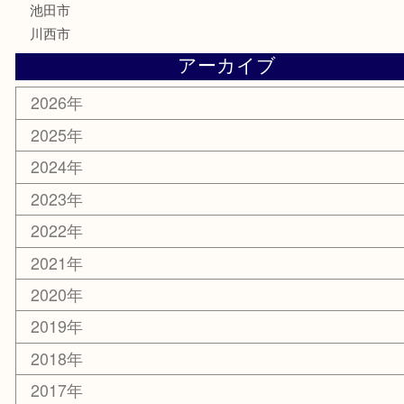
香水
化粧品
美容
銀貨
レアメタル
ホビー
乗馬用品
囲碁・将棋
その他
お知らせ
エリアカテゴリ
箕面
豊中市
茨木市
宝塚市