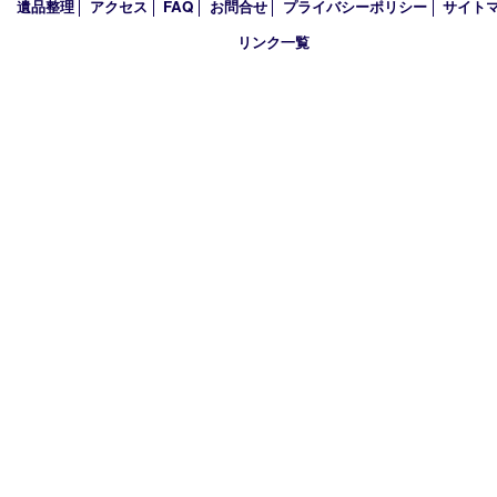
2017年
買取大吉 箕面店
〒562-0003 大阪府箕面市西小路3丁目16番3 ST箕面ビルB号室
TEL 0120-177-397 / 072-737-7397 FAX 072-723-5039
火曜日～金曜日10:30～18:00
土曜日・祝 日10:30～17:00
※受付時間は閉店の30分前まで
定休日 日曜日･月曜日
古物商許可証
大阪府公安委員会 第6222320154204号