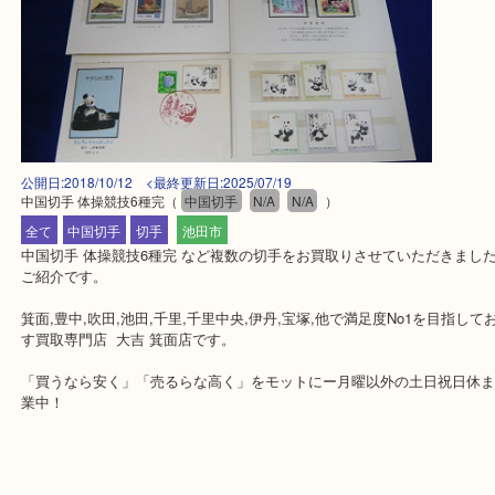
公開日:2018/10/12 <最終更新日:2025/07/19
中国切手 体操競技6種完
（
中国切手
N/A
N/A
）
全て
中国切手
切手
池田市
中国切手 体操競技6種完 など複数の切手をお買取りさせていただき
ご紹介です。
箕面,豊中,吹田,池田,千里,千里中央,伊丹,宝塚,他で満足度No1を目