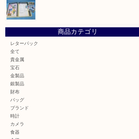
箕面で天皇陛下御在位60年記念金貨を売るなら大吉箕面店
箕面でOLYMPUS カメラ PEN mini E-PM2を売るなら大
箕面で未使用の切手やテレホンカードを売るなら大吉箕面
商品カテゴリ