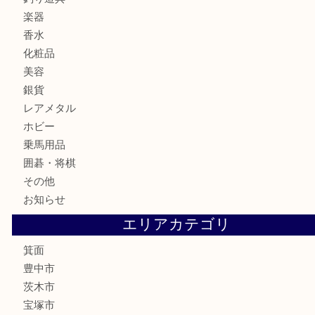
お酒
切手
金券・商品券
鉄道模型
テレホンカード
株主優待券
ハガキ
骨董品
古美術品
家電
喫煙具
電動工具
お線香
文房具
釣り道具
楽器