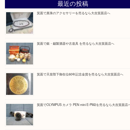
Facebook
Twitter
Line
買取ブログ検索
最近の投稿
箕面で真珠のアクセサリーを売るなら大吉箕面店へ
箕面で銀・錫製酒器や古道具 を売るなら大吉箕面店へ