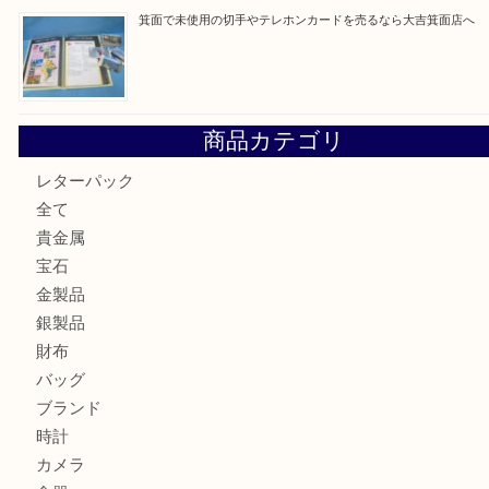
箕面で天皇陛下御在位60年記念金貨を売るなら大吉箕面店
箕面でOLYMPUS カメラ PEN mini E-PM2を売るなら大
箕面で未使用の切手やテレホンカードを売るなら大吉箕面
商品カテゴリ
レターパック