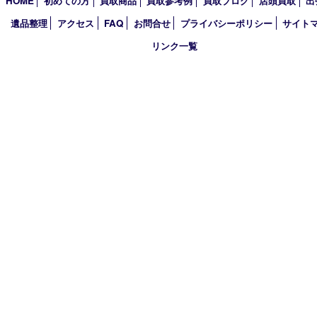
買取大吉 箕面店
〒562-0003 大阪府箕面市西小路3丁目16番3 ST箕面ビルB号室
TEL 0120-177-397 / 072-737-7397 FAX 072-723-5039
火曜日～金曜日10:30～18:00
土曜日・祝 日10:30～17:00
※受付時間は閉店の30分前まで
定休日 日曜日･月曜日
古物商許可証
大阪府公安委員会 第6222320154204号
HOME
初めての方
買取商品
買取参考例
買取ブログ
店頭買