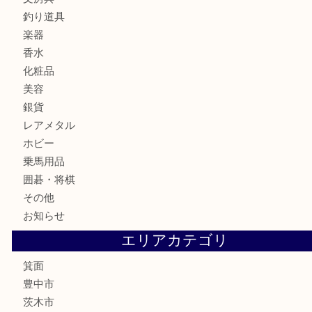
金券・商品券
鉄道模型
テレホンカード
株主優待券
ハガキ
骨董品
古美術品
家電
喫煙具
電動工具
お線香
文房具
釣り道具
楽器
香水
化粧品