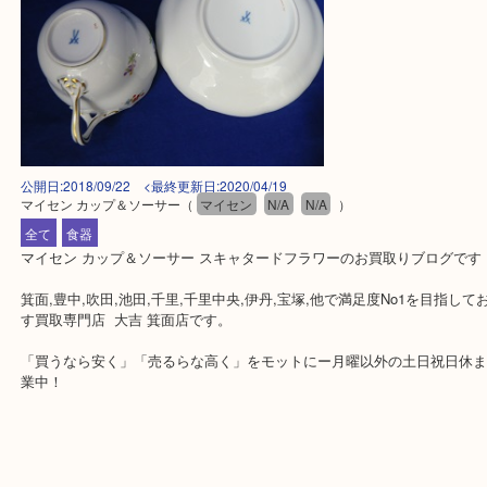
公開日:2018/09/22 <最終更新日:2020/04/19
マイセン カップ＆ソーサー
（
マイセン
N/A
N/A
）
全て
食器
マイセン カップ＆ソーサー スキャタードフラワーのお買取りブロ
箕面,豊中,吹田,池田,千里,千里中央,伊丹,宝塚,他で満足度No1を目
す買取専門店 大吉 箕面店です。