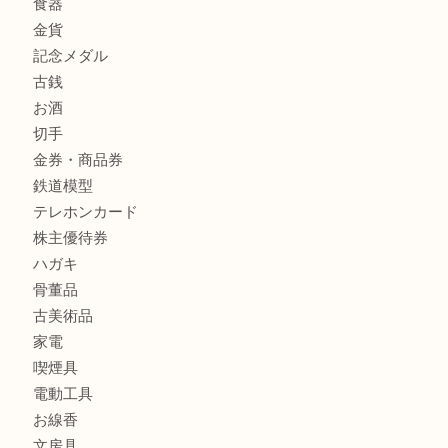
全て
貴金属
宝石
金製品
銀製品
財布
バッグ
ブランド
時計
カメラ
食器
金貨
記念メダル
古銭
お酒
切手