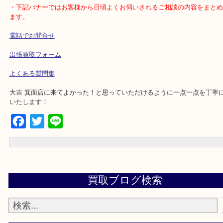
店舗の裏にコインパーキングがございます。お車でのご来店も大歓
事前にご連絡をいただければ営業時間終了後のご依頼もご相談が可
・出張買取のエリアをご紹介
箕面市、池田市、吹田市、豊中市、宝塚市、伊丹市、茨木市、尼崎
央、北千里、南千里
・下記バナーではお客様から日頃よくお伺いされるご相談の内容を
ます。
電話でお問合せ
出張買取フォーム
よくある質問集
大吉 箕面店に来てよかった！と思っていただけるように一点一点を
いたします！