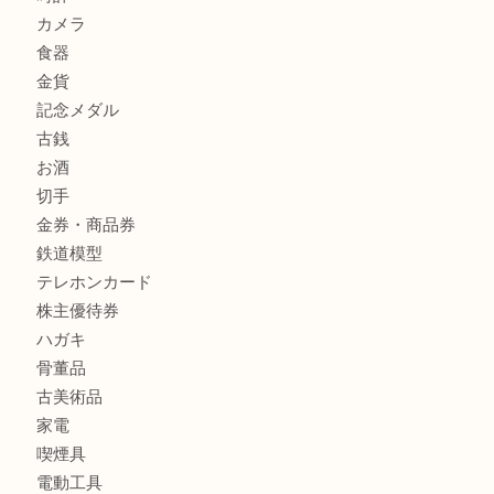
レターパック
全て
貴金属
宝石
金製品
銀製品
財布
バッグ
ブランド
時計
カメラ
食器
金貨
記念メダル
古銭
お酒