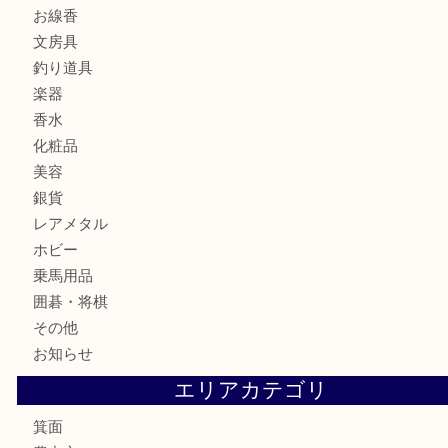
切手
金券・商品券
鉄道模型
テレホンカード
株主優待券
ハガキ
骨董品
古美術品
家電
喫煙具
電動工具
お線香
文房具
釣り道具
楽器
香水