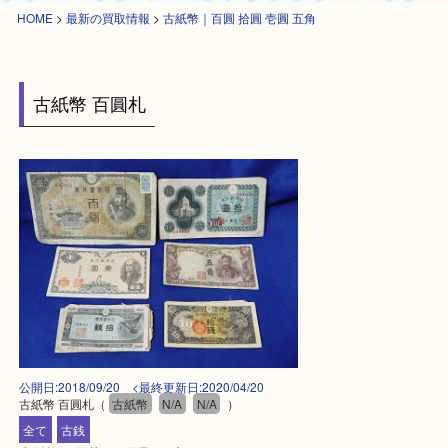
HOME
>
最新の買取情報
>
古紙幣｜百圓 拾圓 壱圓 五角
古紙幣 百圓札