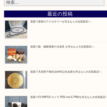
Facebook
Twitter
Line
買取ブログ検索
最近の投稿
箕面で真珠のアクセサリーを売るなら大吉箕面店へ
箕面で銀・錫製酒器や古道具 を売るなら大吉箕面店へ