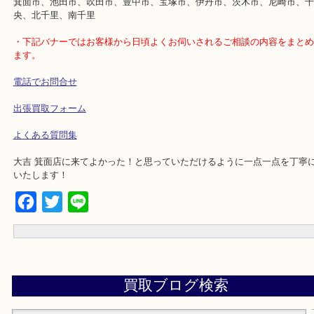
土日は休まず営業中！
店舗の裏にコインパーキングがございます。お車でのご来店も大歓
事前にご連絡をいただければ営業時間終了後のご依頼もご相談が可
・出張買取のエリアをご紹介
箕面市、池田市、吹田市、豊中市、宝塚市、伊丹市、茨木市、尼崎
央、北千里、南千里
・下記バナーではお客様から日頃よくお伺いされるご相談の内容を
ます。
電話でお問合せ
出張買取フォーム
よくある質問集
大吉 箕面店に来てよかった！と思っていただけるように一点一点を
いたします！