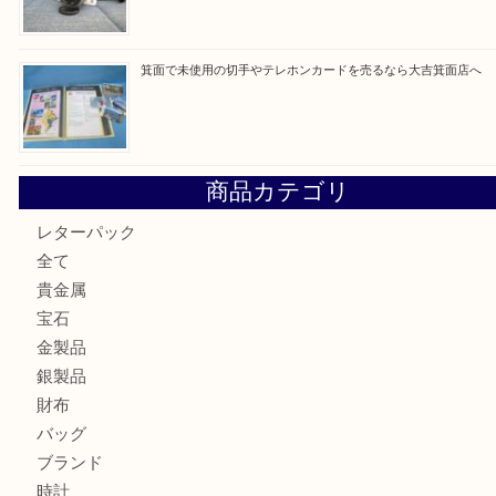
箕面で天皇陛下御在位60年記念金貨を売るなら大吉箕面店
箕面でOLYMPUS カメラ PEN mini E-PM2を売るなら大
箕面で未使用の切手やテレホンカードを売るなら大吉箕面
商品カテゴリ