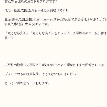
公開日:2018/09/20 <最終更新日:2020/04/20
古紙幣 百圓札
（
古紙幣
N/A
N/A
）
全て
古銭
古紙幣 百圓札のお買取りブログです！
他にも拾圓,壱圓,五角も一緒にお買取りです♪
箕面,豊中,吹田,池田,千里,千里中央,伊丹,宝塚,他で満足度No1を目
す買取専門店 大吉 箕面店です。
「買うなら安く」「売るらな高く」をモットにー月曜以外の土日祝
業中！
古紙幣の換金って実際どこがいいの？とよく聞かれますが回答とし
プレミアのものは買取屋。そうでないものは銀行へ。