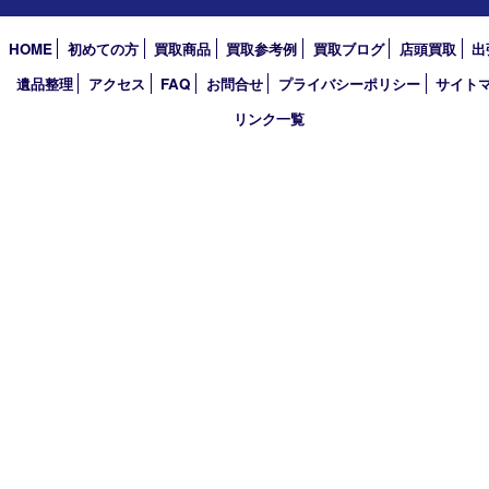
買取大吉 箕面店
〒562-0003 大阪府箕面市西小路3丁目16番3 ST箕面ビルB号室
TEL 0120-177-397 / 072-737-7397 FAX 072-723-5039
火曜日～金曜日10:30～18:00
土曜日・祝 日10:30～17:00
※受付時間は閉店の30分前まで
定休日 日曜日･月曜日
古物商許可証
大阪府公安委員会 第6222320154204号