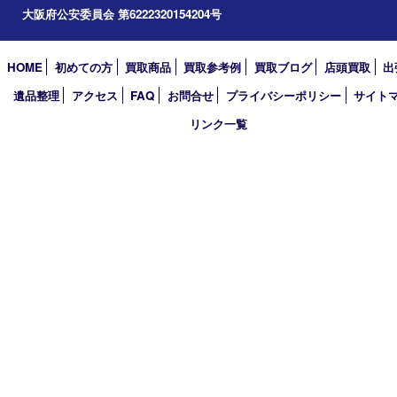
買取大吉 箕面店
〒562-0003 大阪府箕面市西小路3丁目16番3 ST箕面ビルB号室
TEL 0120-177-397 / 072-737-7397 FAX 072-723-5039
火曜日～金曜日10:30～18:00
土曜日・祝 日10:30～17:00
※受付時間は閉店の30分前まで
定休日 日曜日･月曜日
古物商許可証
大阪府公安委員会 第6222320154204号
HOME
初めての方
買取商品
買取参考例
買取ブログ
店頭買
遺品整理
アクセス
FAQ
お問合せ
プライバシーポリシー
サ