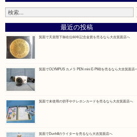
Facebook
Twitter
Line
買取ブログ検索
最近の投稿
箕面で天皇陛下御在位60年記念金貨を売るなら大吉箕面店
箕面でOLYMPUS カメラ PEN mini E-PM2を売るなら大