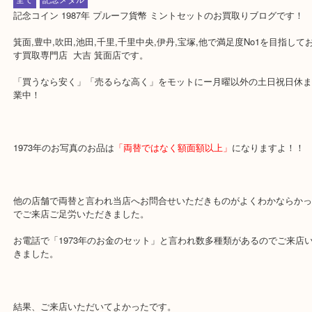
公開日:2018/09/14 <最終更新日:2020/04/20
記念コイン 1987年 プルーフ貨幣 ミントセット
（
記念コイン
N/A
N/
全て
記念メダル
記念コイン 1987年 プルーフ貨幣 ミントセットのお買取りブログで
箕面,豊中,吹田,池田,千里,千里中央,伊丹,宝塚,他で満足度No1を目
す買取専門店 大吉 箕面店です。
「買うなら安く」「売るらな高く」をモットにー月曜以外の土日祝
業中！
1973年のお写真のお品は
「両替ではなく額面額以上」
になりますよ
他の店舗で両替と言われ当店へお問合せいただきものがよくわかな