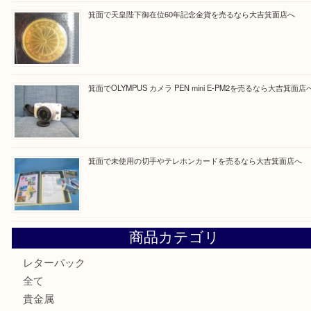
最近の投稿
箕面で真珠のアクセサリーを売るなら大吉箕面店へ
箕面で銀・錫製酒器や古道具 を売るなら大吉箕面店へ
箕面で天皇陛下御在位60年記念金貨を売るなら大吉箕面店
箕面でOLYMPUS カメラ PEN mini E-PM2を売るなら大