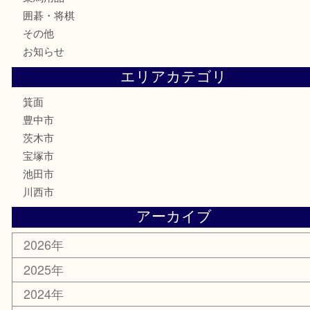
家電
喫煙具
電動工具
お線香
文房具
釣り道具
楽器
香水
化粧品
美容
銀貨
レアメタル
ホビー
乗馬用品
囲碁・将棋
その他