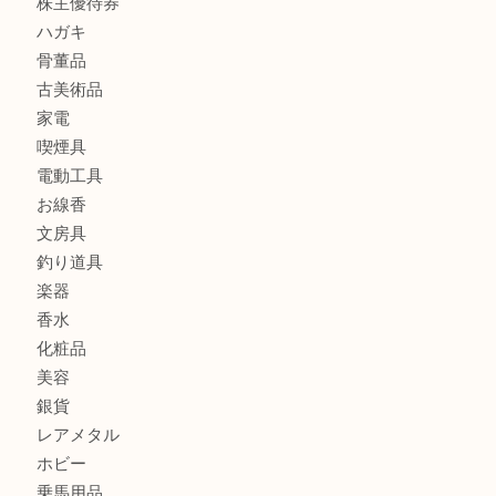
ブランド
時計
カメラ
食器
金貨
記念メダル
古銭
お酒
切手
金券・商品券
鉄道模型
テレホンカード
株主優待券
ハガキ
骨董品
古美術品