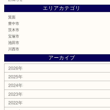
お線香
文房具
釣り道具
楽器
香水
化粧品
美容
銀貨
レアメタル
ホビー
乗馬用品
囲碁・将棋
その他
お知らせ
エリアカテゴリ
箕面