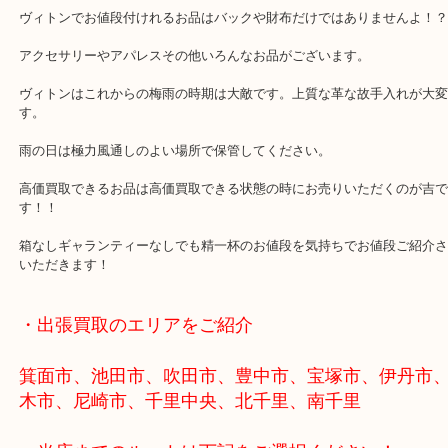
全て
ブランド
ルイヴィトン
箕面,池田,吹田,豊中,伊丹,川西,尼崎で顧客満足度No1を目指してい
大吉 箕面店です。
豊中のお客様よりヴィトン様のサンダルのお買取りブログです！。
本日のお客様は現在断捨離中とのことでよくご来店いただいており
ヴィトンでお値段付けれるお品はバックや財布だけではありません
アクセサリーやアパレスその他いろんなお品がございます。
ヴィトンはこれからの梅雨の時期は大敵です。上質な革な故手入れ
す。
雨の日は極力風通しのよい場所で保管してください。
高価買取できるお品は高価買取できる状態の時にお売りいただくの
す！！
箱なしギャランティーなしでも精一杯のお値段を気持ちでお値段ご