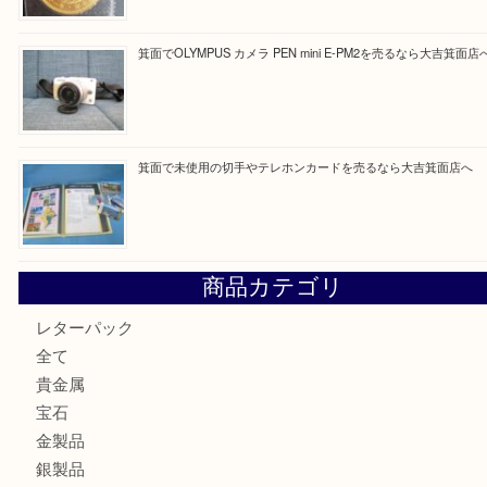
箕面で銀・錫製酒器や古道具 を売るなら大吉箕面店へ
箕面で天皇陛下御在位60年記念金貨を売るなら大吉箕面店
箕面でOLYMPUS カメラ PEN mini E-PM2を売るなら大
箕面で未使用の切手やテレホンカードを売るなら大吉箕面