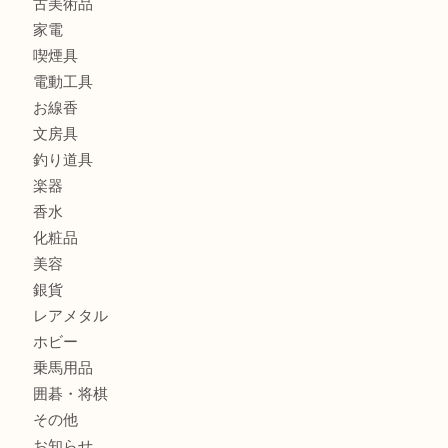
食器
金貨
記念メダル
古銭
お酒
切手
金券・商品券
鉄道模型
テレホンカード
株主優待券
ハガキ
骨董品
古美術品
家電
喫煙具
電動工具