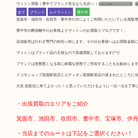
ヴィトン買取｜豊中でブランド売るなら当店へ
（
Louis Vuitton ルイヴィトン LV
N
全て
ブランド
ルイヴィトン
豊中市
箕面市・池田市・吹田市・豊中市の方によくご利用いただいている買取
豊中市の断捨離中のお客様よりヴィトンのお買取りブログです！。
店頭販売は行わず専門の卸先へ卸します。その分お客様へはお買取金額
ヴィトンはブランド品の王様なので高価買取しております(^^)/
ブランドは状態悪くなる前に綺麗な状態でご売却することをお勧めしま
ドコモショップ箕面駅前店とエディオン箕面駅前店の挟まれたところに
大吉 箕面店に来てよかった！と思っていただけるように一点一点を丁寧
・出張買取のエリアをご紹介
箕面市、池田市、吹田市、豊中市、宝塚市、伊
・当店までのルートは下記をご選択ください！