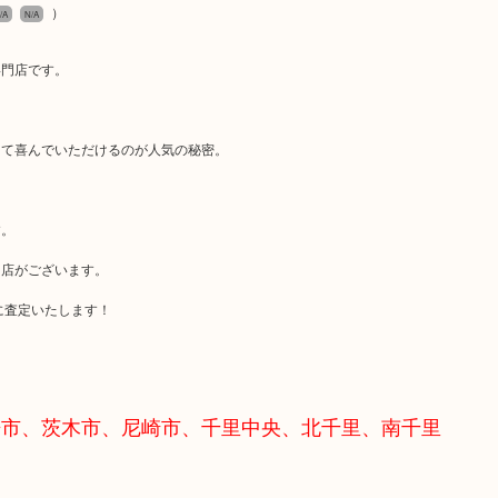
）
/A
N/A
専門店です。
にて喜んでいただけるのが人気の秘密。
す。
当店がございます。
に査定いたします！
丹市、茨木市、尼崎市、千里中央、北千里、南千里