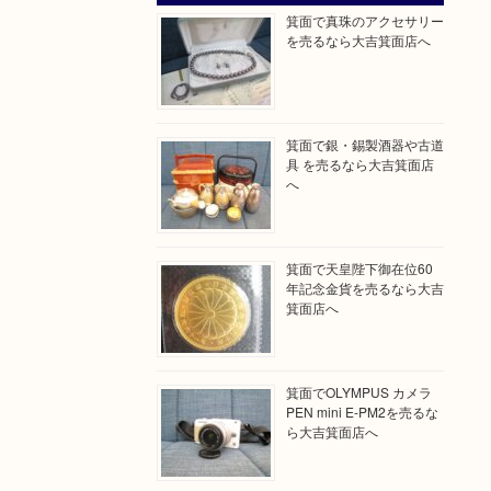
箕面で真珠のアクセサリー
を売るなら大吉箕面店へ
箕面で銀・錫製酒器や古道
具 を売るなら大吉箕面店
へ
箕面で天皇陛下御在位60
年記念金貨を売るなら大吉
箕面店へ
箕面でOLYMPUS カメラ
PEN mini E-PM2を売るな
ら大吉箕面店へ