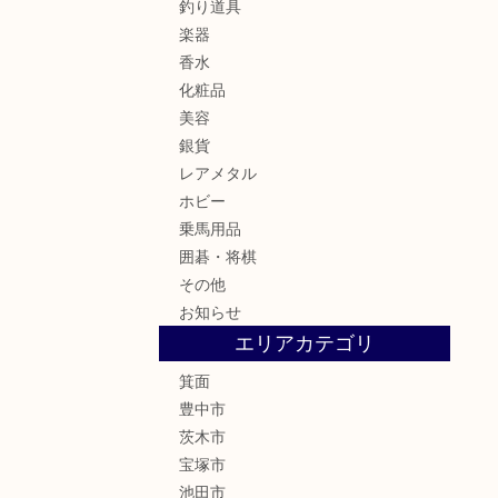
釣り道具
楽器
香水
化粧品
美容
銀貨
レアメタル
ホビー
乗馬用品
囲碁・将棋
その他
お知らせ
エリアカテゴリ
箕面
豊中市
茨木市
宝塚市
池田市