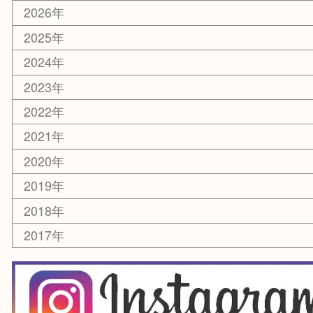
レアメタル
ホビー
乗馬用品
囲碁・将棋
その他
お知らせ
エリアカテゴリ
箕面
豊中市
茨木市
宝塚市
池田市
川西市
アーカイブ