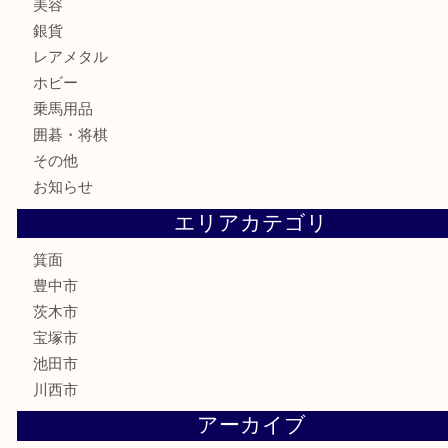
テレホンカード
株主優待券
ハガキ
骨董品
古美術品
家電
喫煙具
電動工具
お線香
文房具
釣り道具
楽器
香水
化粧品
美容
銀貨