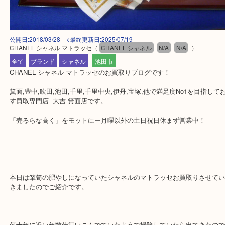
公開日:2018/03/28 <最終更新日:2025/07/19
CHANEL シャネル マトラッセ
（
CHANEL シャネル
N/A
N/A
）
全て
ブランド
シャネル
池田市
CHANEL シャネル マトラッセのお買取りブログです！
箕面,豊中,吹田,池田,千里,千里中央,伊丹,宝塚,他で満足度No1を目
す買取専門店 大吉 箕面店です。
「売るらな高く」をモットにー月曜以外の土日祝日休まず営業中！