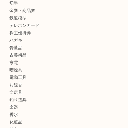
宝石
金製品
銀製品
財布
バッグ
ブランド
時計
カメラ
食器
金貨
記念メダル
古銭
お酒
切手
金券・商品券
鉄道模型