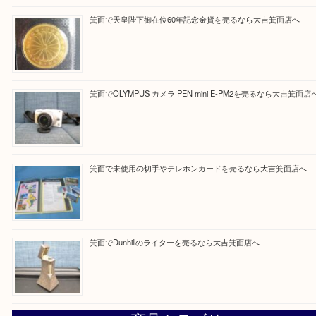
買取ブログ検索
最近の投稿
箕面で銀・錫製酒器や古道具 を売るなら大吉箕面店へ
箕面で天皇陛下御在位60年記念金貨を売るなら大吉箕面店
箕面でOLYMPUS カメラ PEN mini E-PM2を売るなら大