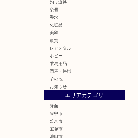
釣り道具
楽器
香水
化粧品
美容
銀貨
レアメタル
ホビー
乗馬用品
囲碁・将棋
その他
お知らせ
エリアカテゴリ
箕面
豊中市
茨木市
宝塚市
池田市