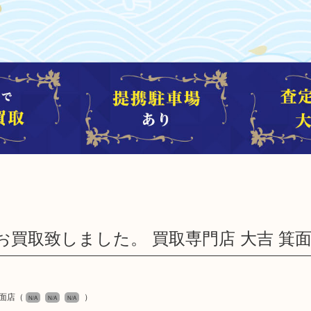
買取致しました。 買取専門店 大吉 箕
面店
（
）
N/A
N/A
N/A