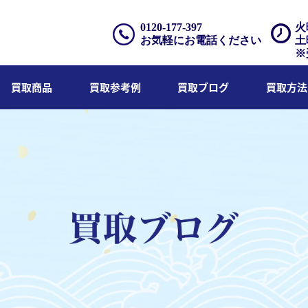
0120-177-397
火
お気軽にお電話ください
土
※
買取商品
買取参考例
買取ブログ
買取方法