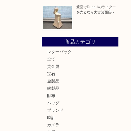
箕面でDunhillのライター
を売るなら大吉箕面店へ
商品カテゴリ
レターパック
全て
貴金属
宝石
金製品
銀製品
財布
バッグ
ブランド
時計
カメラ