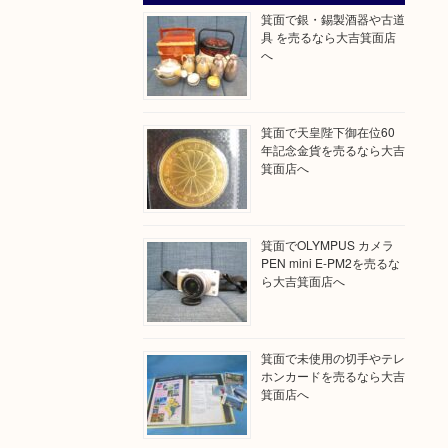
箕面で銀・錫製酒器や古道
具 を売るなら大吉箕面店
へ
箕面で天皇陛下御在位60
年記念金貨を売るなら大吉
箕面店へ
箕面でOLYMPUS カメラ
PEN mini E-PM2を売るな
ら大吉箕面店へ
箕面で未使用の切手やテレ
ホンカードを売るなら大吉
箕面店へ