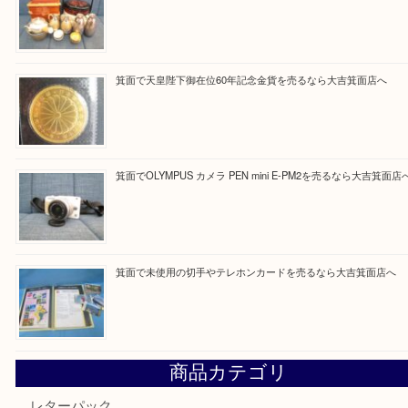
最近の投稿
箕面で真珠のアクセサリーを売るなら大吉箕面店へ
箕面で銀・錫製酒器や古道具 を売るなら大吉箕面店へ
箕面で天皇陛下御在位60年記念金貨を売るなら大吉箕面店
箕面でOLYMPUS カメラ PEN mini E-PM2を売るなら大