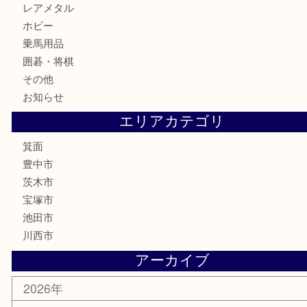
家電
喫煙具
電動工具
お線香
文房具
釣り道具
楽器
香水
化粧品
美容
銀貨
レアメタル
ホビー
乗馬用品
囲碁・将棋
その他