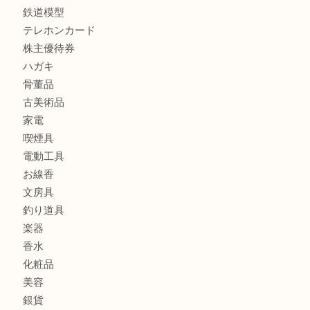
ブランド
時計
カメラ
食器
金貨
記念メダル
古銭
お酒
切手
金券・商品券
鉄道模型
テレホンカード
株主優待券
ハガキ
骨董品
古美術品