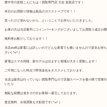
公開日:2017/11/28 <最終更新日:2025/07/19
豊中市の新規のお客様よりガスストーブのお買取りです | 買取専門店 大吉
N/A
N/A
N/A
）
全て
家電
豊中市
豊中市の皆様こんにちは！買取専門店 大吉 箕面店です！
本日のお買取り情報は新品のガスストーブです！！
貰ったけど使わないから…ということでお持ちいただきました。
お車の方は当店裏手にコインパーキングがございましてお買取り成
無料券お配りしております！！
当店staffは家電には詳しいのでどんな家電でも構いませんので是非
さい( ^ω^ )
家電はスマホ同様、新モデルは出ますと相場が大きく変動します！