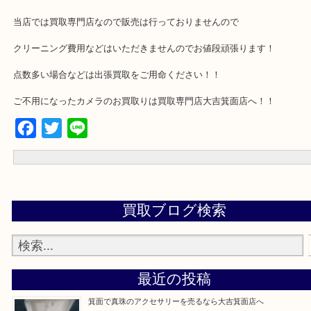
・貰ったけど使わなくて…
圧倒的に多いのは昔趣味だったけど今は使わないよ。という声です
今はスマホのカメラも性能がよくなってしまい
ご家族の誰かにあげようとしても断られてしまうことも多いとよく
そんな行き場のなくなってしまったカメラお持ちの方はぜひ当店へ
さい。
当店では買取専門店なので販売は行っておりませんので
クリーニング費用などはいただきませんのでお値段頑張ります！
点数多い場合などは出張買取をご用命ください！！
ご不用になったカメラのお買取りは買取専門店大吉箕面店へ！！
Facebook
Twitter
Line