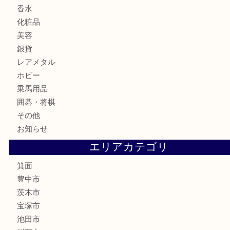
テレホンカード
株主優待券
ハガキ
骨董品
古美術品
家電
喫煙具
電動工具
お線香
文房具
釣り道具
楽器
香水
化粧品
美容
銀貨