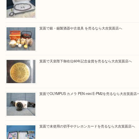
買取ブログ検索
最近の投稿
箕面で真珠のアクセサリーを売るなら大吉箕面店へ
箕面で銀・錫製酒器や古道具 を売るなら大吉箕面店へ
箕面で天皇陛下御在位60年記念金貨を売るなら大吉箕面店