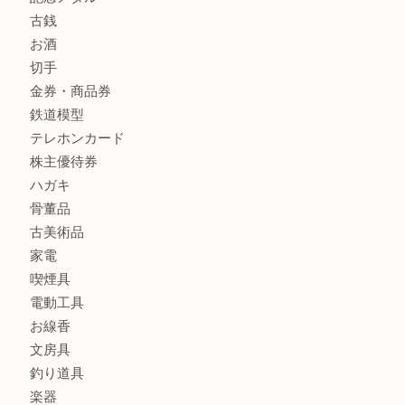
宝石
金製品
銀製品
財布
バッグ
ブランド
時計
カメラ
食器
金貨
記念メダル
古銭
お酒
切手
金券・商品券
鉄道模型