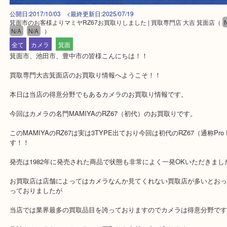
公開日:2017/10/03 <最終更新日:2025/07/19
箕面市のお客様よりマミヤRZ67お買取りしました | 買取専門店 大吉 箕面
N/A
N/A
）
全て
カメラ
箕面
箕面市、池田市、豊中市の皆様こんにちは！！
買取専門大吉箕面店のお買取り情報へようこそ！！
本日は当店の得意分野でもあるカメラのお買取り情報です。
今回はカメラの名門MAMIYAのRZ67（初代）のお買取りです。
このMAMIYAのRZ67は実は3TYPE出ており今回は初代のRZ67（通称P
す！！