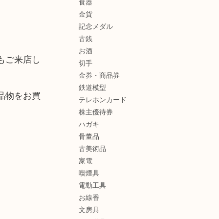
食器
金貨
記念メダル
古銭
お酒
もご来店し
切手
金券・商品券
鉄道模型
品物をお買
テレホンカード
株主優待券
ハガキ
骨董品
古美術品
家電
喫煙具
電動工具
お線香
文房具