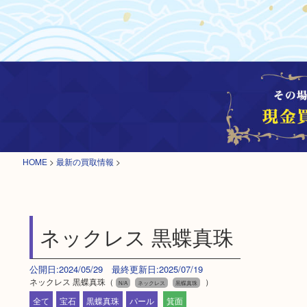
HOME
>
最新の買取情報
>
ネックレス 黒蝶真珠
公開日:2024/05/29 最終更新日:2025/07/19
ネックレス 黒蝶真珠（
）
N/A
ネックレス
黒蝶真珠
全て
宝石
黒蝶真珠
パール
箕面