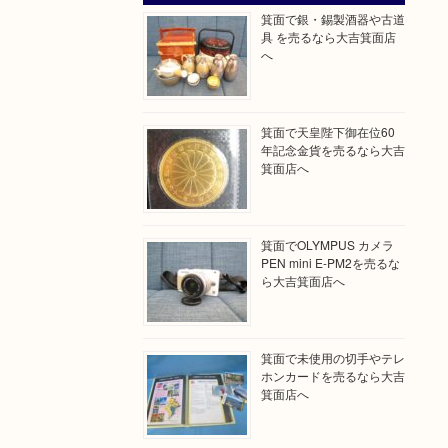
箕面で銀・錫製酒器や古道
具 を売るなら大吉箕面店
へ
箕面で天皇陛下御在位60
年記念金貨を売るなら大吉
箕面店へ
箕面でOLYMPUS カメラ
PEN mini E-PM2を売るな
ら大吉箕面店へ
箕面で未使用の切手やテレ
ホンカードを売るなら大吉
箕面店へ