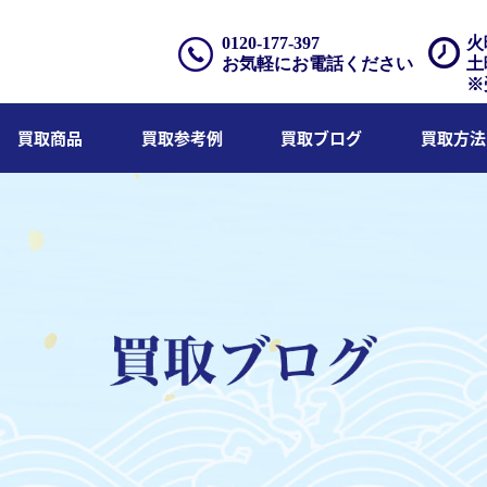
0120-177-397
火
お気軽にお電話ください
土
※
買取商品
買取参考例
買取ブログ
買取方法