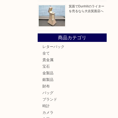
箕面でDunhillのライター
を売るなら大吉箕面店へ
商品カテゴリ
レターパック
全て
貴金属
宝石
金製品
銀製品
財布
バッグ
ブランド
時計
カメラ