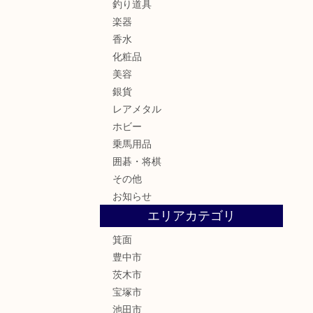
釣り道具
楽器
香水
化粧品
美容
銀貨
レアメタル
ホビー
乗馬用品
囲碁・将棋
その他
お知らせ
エリアカテゴリ
箕面
豊中市
茨木市
宝塚市
池田市