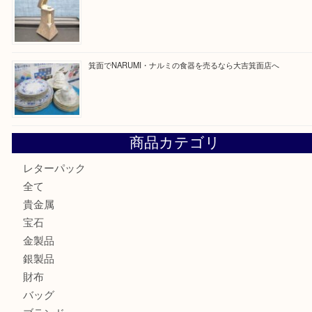
箕面で天皇陛下御在位60年記念金貨を売るなら大吉箕面店
箕面でOLYMPUS カメラ PEN mini E-PM2を売るなら大
箕面で未使用の切手やテレホンカードを売るなら大吉箕面
箕面でDunhillのライターを売るなら大吉箕面店へ