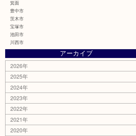
電動工具
お線香
文房具
釣り道具
楽器
香水
化粧品
美容
銀貨
レアメタル
ホビー
乗馬用品
囲碁・将棋
その他
お知らせ
エリアカテゴリ