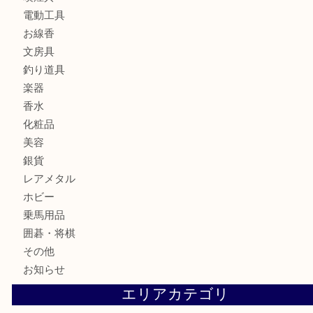
カメラ
食器
金貨
記念メダル
古銭
お酒
切手
金券・商品券
鉄道模型
テレホンカード
株主優待券
ハガキ
骨董品
古美術品
家電
喫煙具