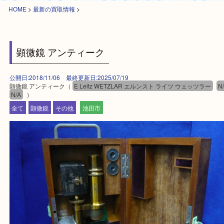
HOME
>
最新の買取情報
>
顕微鏡 アンティーク
公開日:2018/11/06 最終更新日:2025/07/19
顕微鏡 アンティーク（
E Leitz WETZLAR エルンスト ライツ ウェッツラ
N/A
）
全て
顕微鏡
その他
池田市