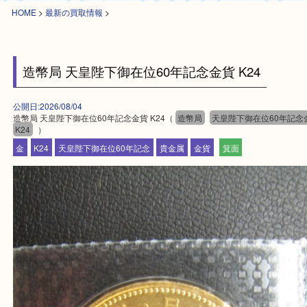
HOME
>
最新の買取情報
>
造幣局 天皇陛下御在位60年記念金貨 K24
公開日:2026/08/04
造幣局 天皇陛下御在位60年記念金貨 K24（
造幣局
天皇陛下御在位60
K24
）
金
K24
天皇陛下御在位60年記念
貴金属
金貨
箕面