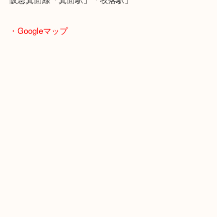
重複してしまった方などいらっしゃいましたら当店
ください。
※ブリスターパックから出さずにお持ち込みくださ
ほかにも記念メダル、記念硬貨、古銭、大判・小判
象なのでお気軽にお立ち寄りください！
＿＿＿＿＿＿＿＿＿＿＿＿＿＿＿＿＿＿＿＿＿＿＿
＿＿＿＿＿
※ご注意
（ご来店予定のお客様へ
）