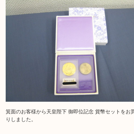
大吉 箕面店に来てよかった！と思っていただけるよ
一点を丁寧に査定いたします！
Facebook
Twitter
Line
造幣局 天皇陛下 御即位記念貨幣セット 10万円
円 金 白銅
公開日:2026/01/22
造幣局 天皇陛下 御即位記念貨幣セット 10万円 500円 金 白銅（
造幣局
即位記念貨幣セット 10万円 500円
金 白銅
）
全て
K24
金
御即位記念10万円
金貨
箕面