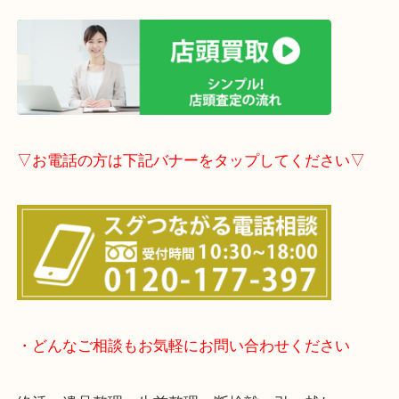
も大歓迎！
※ご成約のお客様は（金券は
5,000円以上）無料駐
しします。
こちらはブログアップした時点での情報です。
最新の情報は一番新しいブログをご覧ください。
→
こちら
事前にご連絡頂ければ内容によりますが受付時間終
定も可能です。