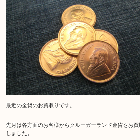
大吉 箕面店に来てよかった！と思っていただけるよ
一点を丁寧に査定いたします！
Facebook
Twitter
Line
クルーガーランド金貨 1/4オンス
公開日:2026/03/05
クルーガーランド金貨 1/4オンス（
クルーガーランド金貨
1/4オンス
金
貴金属
K22
クルーガーランド金貨
金貨
箕面
豊中市
茨木市
宝塚市
池田市
川西市