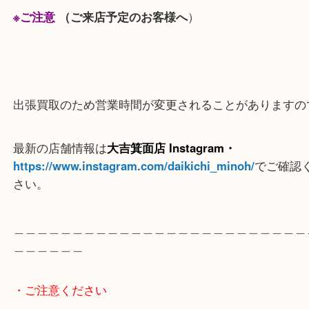
いくらになるか知りたい方は当店へお持ち込みくだ
＿＿＿＿＿＿＿＿＿＿＿＿＿＿＿＿＿＿＿＿＿＿＿
＿＿＿＿＿
※ご注意
（ご来店予定のお客様へ
）
出張買取のため営業時間が変更されることがありま
最新の店舗情報は
大吉箕面店 Instagram・
https://www.instagram.com/daikichi_minoh/
でご