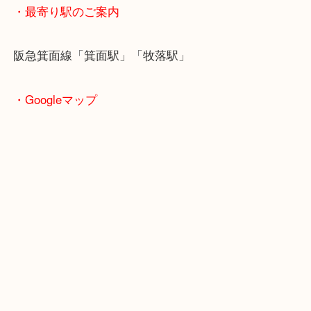
・ご注意ください
商品によってはお買い取りしていない店舗もござい
あらかじめご了承くださいませ。
・最寄り駅のご案内
阪急箕面線「箕面駅」「牧落駅」
・Googleマップ