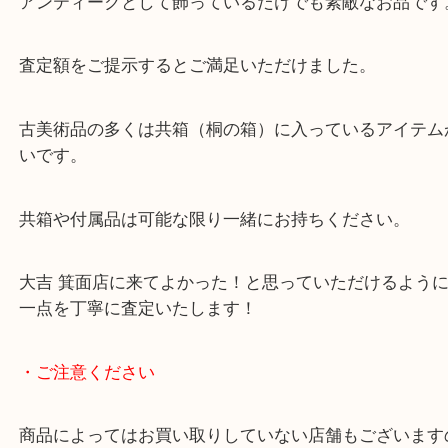
大吉 箕面店に来てよかった！と思っていただけるよ
一点を丁寧に査定いたします！
Facebook
Twitter
Line
銚子 純銀 シルバー
公開日:2022/12/06 最終更新日:2025/07/19
銚子 純銀 シルバー（
N/A
銚子
純銀 シルバー
）
全て
銀製品
食器
酒器
骨董品
箕面