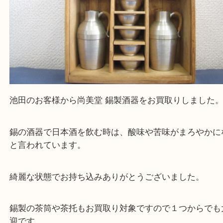
Facebook
Twitter
Line
尚美堂 酒器セット 錫
公開日:2025/12/05 最終更新日:2025/12/06
尚美堂 酒器セット 錫（
尚美堂
酒器セット
錫
）
全て
酒器
骨董品
池田市