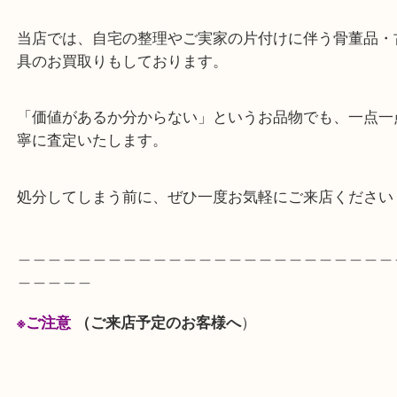
（漆器の、ひび割れ クラック や剥がれがないか確
ます）、時代を経て愛されてきたお品ばかりです。
査定額にご満足いただけありがとうございました。
当店では、自宅の整理やご実家の片付けに伴う骨董
具のお買取りもしております。
「価値があるか分からない」というお品物でも、一
寧に査定いたします。
処分してしまう前に、ぜひ一度お気軽にご来店くだ
＿＿＿＿＿＿＿＿＿＿＿＿＿＿＿＿＿＿＿＿＿＿＿