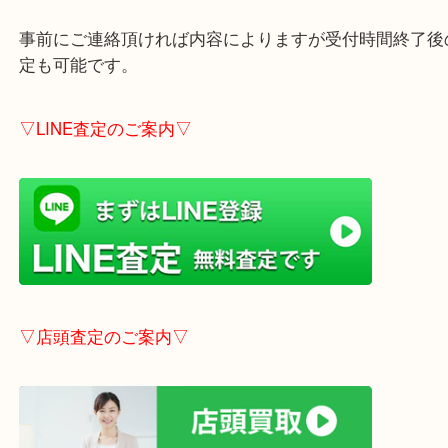
・当店の特徴
貴金属・ブランドなどの他にも鉄道模型・骨董品・
で業界最多の買取品目数で使わなくなったお品物を
しています！
全国1,100店舗以上で展開中の買取大吉！
店舗の裏にコインパーキングがありますのでお車で
も大歓迎！
※ご成約のお客様は（金券は
5,000円以上）無料駐