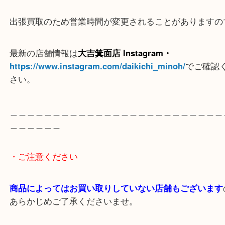
＿＿＿＿＿
※ご注意
（ご来店予定のお客様へ
）
出張買取のため営業時間が変更されることがありま
最新の店舗情報は
大吉箕面店 Instagram・
https://www.instagram.com/daikichi_minoh/
でご
さい。
＿＿＿＿＿＿＿＿＿＿＿＿＿＿＿＿＿＿＿＿＿＿＿
＿＿＿＿＿＿