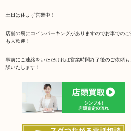
あらかじめご了承くださいませ。
・最寄り駅のご案内
阪急箕面線「箕面駅」「牧落駅」
・お車の方
43号線にあるchocoZAP箕面店のお隣が当店です。
店舗裏にコインパーキングもございますのでご利用
い。