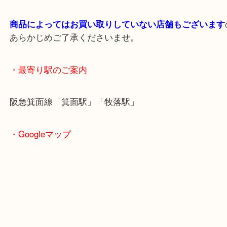
＿＿＿＿＿＿＿＿＿＿＿＿＿＿＿＿＿＿＿＿＿＿＿
＿＿＿＿＿
※ご注意
（ご来店予定のお客様へ
）
出張買取のため営業時間が変更されることがありま
最新の店舗情報は
大吉箕面店
Instagram・
https://www.instagram.com/daikichi
でご確認ください。