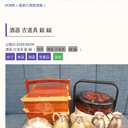
HOME
>
最新の買取情報
>
酒器 古道具 銀 錫
公開日:2026/08/06
酒器 古道具 銀 錫（
N/A
酒器 古道具
銀 錫
）
全て
食器
酒器
骨董品
箕面