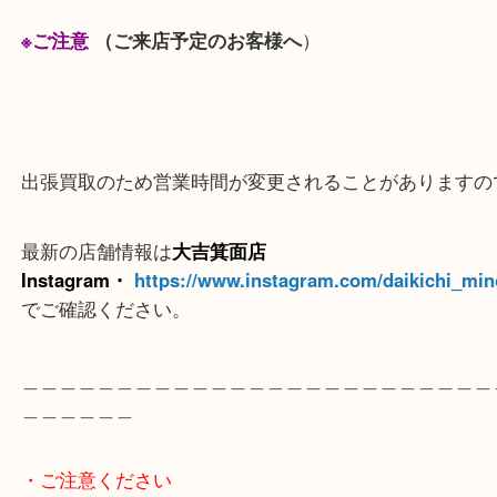
錫製の茶筒や茶托もお買取り対象ですので１つから
迎です。
これから大掃除で出てきた不要品は一度当店へお持
さい。
※来店前に↓↓大吉箕面店LINE査定を利用すると画
その査定や色々質問もできますので
お気軽にお問い合わせください（数が多い・重い場
されると大変便利です）
※店舗業務の傍らになりますのですぐに返事ができ
があります。