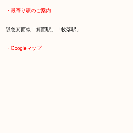
＿＿＿＿＿＿＿＿＿＿＿＿＿＿＿＿＿＿＿＿＿＿＿
＿＿＿＿＿＿
・ご注意ください
商品によってはお買い取りしていない店舗もござい
あらかじめご了承くださいませ。
・最寄り駅のご案内
阪急箕面線「箕面駅」「牧落駅」
・Googleマップ