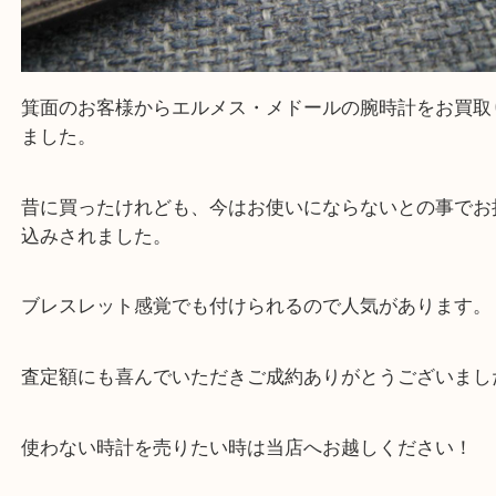
Facebook
Twitter
Line
Hermès エルメス メドール
公開日:2026/05/20
Hermès エルメス メドール（
Hermès エルメス
メドール
N/A
）
全て
エルメス
エルメス
ブランド
時計
箕面