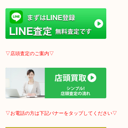
貴金属・ブランドなどの他にも鉄道模型・骨董品・
で業界最多の買取品目数で使わなくなったお品物を
しています！
全国1,100店舗以上で展開中の買取大吉！
店舗の裏にコインパーキングがありますのでお車で
も大歓迎！
※ご成約のお客様は（金券は
5,000円以上）無料駐
しします。
こちらはブログアップした時点での情報です。
最新の情報は一番新しいブログをご覧ください。