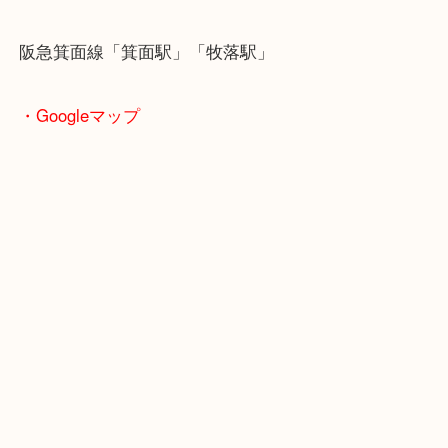
※ご注意
（ご来店予定のお客様へ
）
出張買取のため営業時間が変更されることがありま
最新の店舗情報は
大吉箕面店 Instagram・
https://www.instagram.com/daikichi_minoh/
でご
さい。
＿＿＿＿＿＿＿＿＿＿＿＿＿＿＿＿＿＿＿＿＿＿＿
＿＿＿＿＿＿
・ご注意ください