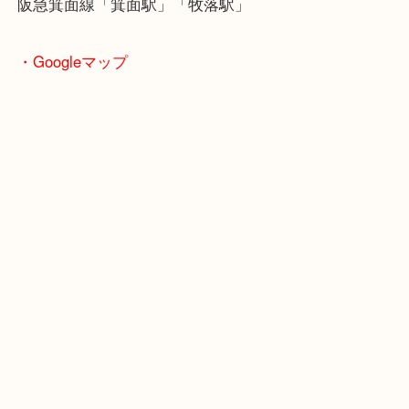
他にもエルメスのバッグや小物は古くても需要があ
傷や汚れ・ベタ付などダメージがあっても大丈夫で
※付属品がありましたら一緒にお持ちください
＿＿＿＿＿＿＿＿＿＿＿＿＿＿＿＿＿＿＿＿＿＿＿
＿＿＿＿＿
※ご注意
（ご来店予定のお客様へ
）