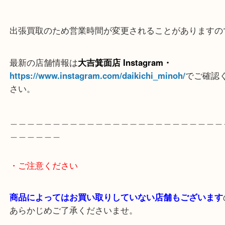
＿＿＿＿＿＿＿＿＿＿＿＿＿＿＿＿＿＿＿＿＿＿＿
＿＿＿＿＿
※ご注意
（ご来店予定のお客様へ
）
出張買取のため営業時間が変更されることがありま
最新の店舗情報は
大吉箕面店 Instagram・
https://www.instagram.com/daikichi_minoh/
でご
さい。