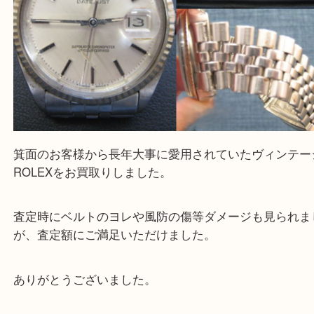
大吉 箕面店に来てよかった！と思っていただけるよ
一点を丁寧に査定いたします！
Facebook
Twitter
Line
ROLEX ロレックス 1601
公開日:2026/06/30
ROLEX ロレックス 1601（
ROLEX ロレックス
1601
N/A
）
全て
ブランド
時計
ロレックス
箕面