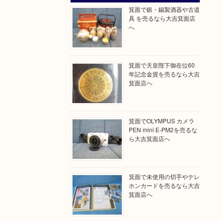
箕面で銀・錫製酒器や古道
具 を売るなら大吉箕面店
へ
箕面で天皇陛下御在位60
年記念金貨を売るなら大吉
箕面店へ
箕面でOLYMPUS カメラ
PEN mini E-PM2を売るな
ら大吉箕面店へ
箕面で未使用の切手やテレ
ホンカードを売るなら大吉
箕面店へ