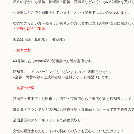
尺八のほかにも横笛・神楽笛・龍笛・高麗笛などいくつもの和楽器を買取
和楽器はどこでも買取をしています！という楽器ではないかと思います。
なので売りたい方・売ろうかお考えの方はまずは当店の無料査定にお越し
・最寄り駅のご案内
阪急箕面線「箕面駅」「牧落駅」
・お車の方
43号線にあるchocoZAP箕面店のお隣が当店です。
店舗裏にコインパーキングもございますのでご利用ください。
※金券・両替を除くご成約者様へ無料チケットお配りします。
・当店の特徴
箕面市・豊中市・池田市・川西市・宝塚市からご来店が多く店舗裏にコイ
貴金属・ブランドなどの他にも鉄道模型・骨董品・ホビーまで業界最多の
全国展開のスケールメリットで高価買取り！
女性の鑑定士もおりますので初めての方でも安心していただけます！