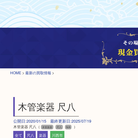
HOME
>
最新の買取情報
>
木管楽器 尺八
公開日:2020/01/15 最終更新日:2025/07/19
木管楽器 尺八（
）
木管楽器
尺八
N/A
全て
尺八
楽器
川西市