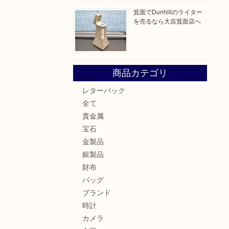
箕面でDunhillのライター
を売るなら大吉箕面店へ
商品カテゴリ
レターパック
全て
貴金属
宝石
金製品
銀製品
財布
バッグ
ブランド
時計
カメラ