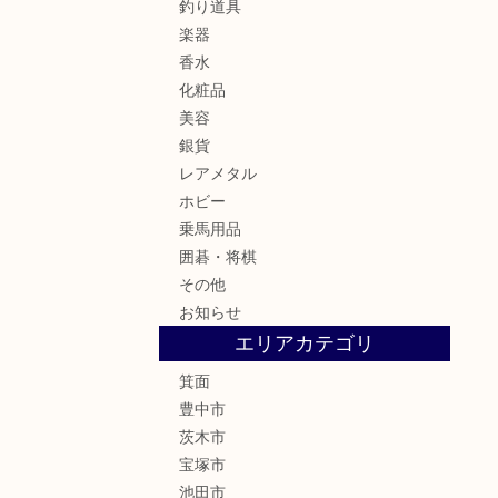
釣り道具
楽器
香水
化粧品
美容
銀貨
レアメタル
ホビー
乗馬用品
囲碁・将棋
その他
お知らせ
エリアカテゴリ
箕面
豊中市
茨木市
宝塚市
池田市