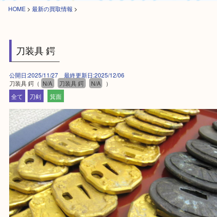
HOME
>
最新の買取情報
>
刀装具 鍔
公開日:2025/11/27 最終更新日:2025/12/06
刀装具 鍔（
N/A
刀装具 鍔
N/A
）
全て
刀剣
箕面