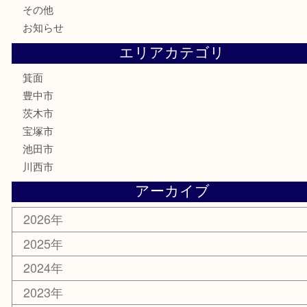
鉄道模型
テレホンカード
株主優待券
ハガキ
骨董品
古美術品
家電
喫煙具
電動工具
お線香
文房具
釣り道具
楽器
香水
化粧品
美容