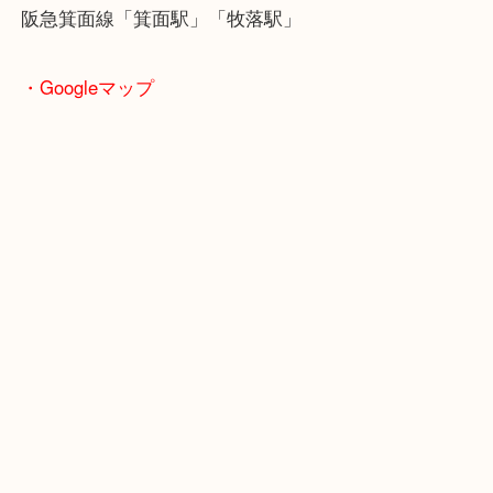
商品によってはお買い取りしていない店舗もござい
あらかじめご了承くださいませ。
・最寄り駅のご案内
阪急箕面線「箕面駅」「牧落駅」
・Googleマップ