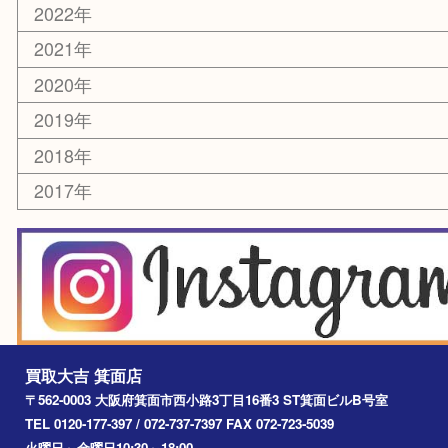
銀貨
レアメタル
ホビー
乗馬用品
囲碁・将棋
その他
お知らせ
エリアカテゴリ
箕面
豊中市
茨木市
宝塚市
池田市
川西市
アーカイブ