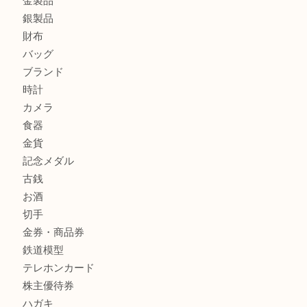
箕面で天皇陛下御在位60年記念金貨を売るなら大吉箕面店
箕面でOLYMPUS カメラ PEN mini E-PM2を売るなら大
箕面で未使用の切手やテレホンカードを売るなら大吉箕面
商品カテゴリ
レターパック
全て