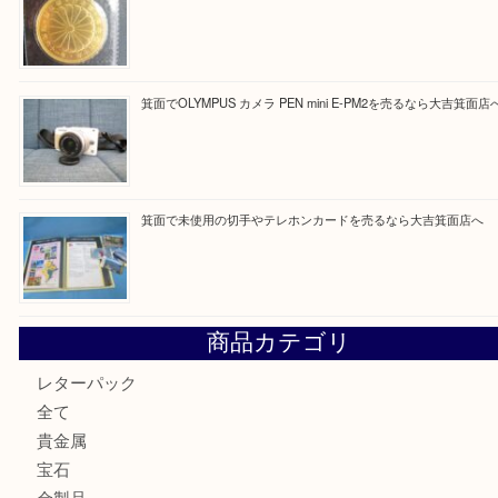
Facebook
Twitter
Line
買取ブログ検索
最近の投稿
箕面で真珠のアクセサリーを売るなら大吉箕面店へ
箕面で銀・錫製酒器や古道具 を売るなら大吉箕面店へ