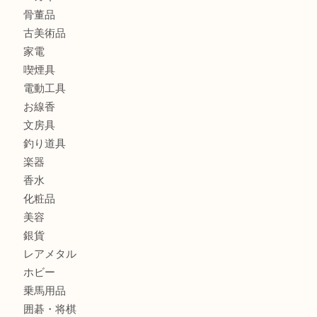
貴金属
宝石
金製品
銀製品
財布
バッグ
ブランド
時計
カメラ
食器
金貨
記念メダル
古銭
お酒
切手
金券・商品券