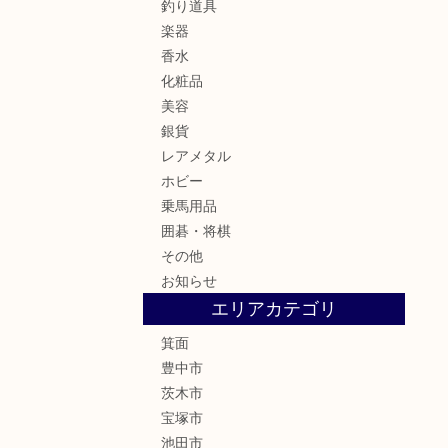
釣り道具
楽器
香水
化粧品
美容
銀貨
レアメタル
ホビー
乗馬用品
囲碁・将棋
その他
お知らせ
エリアカテゴリ
箕面
豊中市
茨木市
宝塚市
池田市