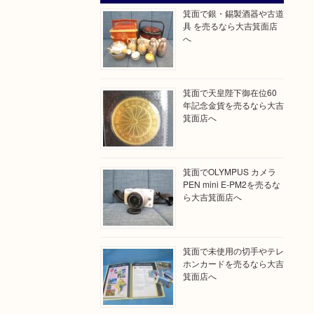
箕面で銀・錫製酒器や古道
具 を売るなら大吉箕面店
へ
箕面で天皇陛下御在位60
年記念金貨を売るなら大吉
箕面店へ
箕面でOLYMPUS カメラ
PEN mini E-PM2を売るな
ら大吉箕面店へ
箕面で未使用の切手やテレ
ホンカードを売るなら大吉
箕面店へ