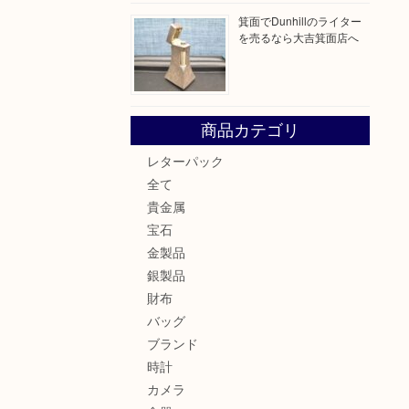
箕面でDunhillのライター
を売るなら大吉箕面店へ
商品カテゴリ
レターパック
全て
貴金属
宝石
金製品
銀製品
財布
バッグ
ブランド
時計
カメラ