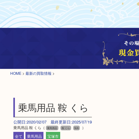
HOME
>
最新の買取情報
>
乗馬用品 鞍 くら
公開日:2020/02/07 最終更新日:2025/07/19
乗馬用品 鞍 くら（
）
乗馬用品
鞍 くら
N/A
全て
乗馬用品
宝塚市