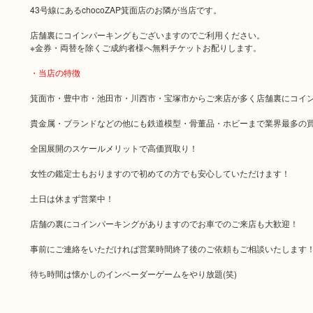
43号線にあるchocoZAP箕面店のお隣が当店です。
店舗裏にコインパーキングもございますのでご利用ください。
※金券・両替を除くご成約者様へ無料チケットお配りします。
・当店の特徴
箕面市・豊中市・池田市・川西市・宝塚市からご来店が多く店舗裏にコイ
貴金属・ブランドなどの他にも鉄道模型・骨董品・ホビーまで業界最多の
全国展開のスケールメリットで高価買取り！
女性の鑑定士もおりますので初めての方でも安心していただけます！
土日は休まず営業中！
店舗の裏にコインパーキングがありますのでお車でのご来店も大歓迎！
事前にご連絡をいただければ営業時間終了後のご依頼もご相談いたします
待ち時間は懐かしのインベーダーゲームをやり放題(笑)