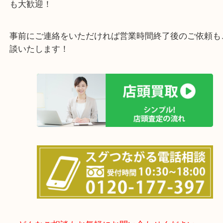
・当店の特徴
箕面市・豊中市・池田市・川西市・宝塚市からご来
店舗裏にコインパーキングもあるのでお車でもご来
い店舗です。
貴金属・ブランドなどの他にも鉄道模型・骨董品・
で業界最多の買取品目数で使わなくなったお品物を
しています！
全国展開のスケールメリットで高価買取り！
女性の鑑定士もおりますので初めての方でも安心し