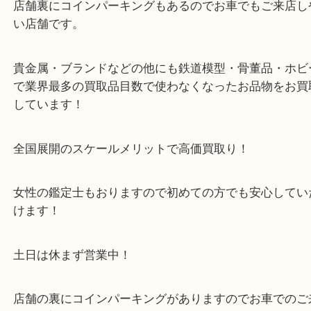
・最寄り駅のご案内
阪急箕面線「箕面駅」「牧落駅」
・お車の方
43号線にあるchocoZAP箕面店のお隣が当店です。
店舗裏にコインパーキングもございますのでご利用
い。
※金券・両替を除くご成約者様へ無料チケットお配
す。