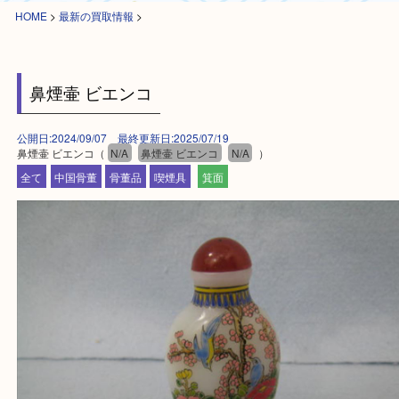
HOME
>
最新の買取情報
>
鼻煙壷 ビエンコ
公開日:2024/09/07 最終更新日:2025/07/19
鼻煙壷 ビエンコ（
N/A
鼻煙壷 ビエンコ
N/A
）
全て
中国骨董
骨董品
喫煙具
箕面