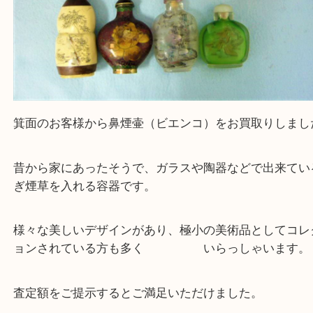
Facebook
Twitter
Line
中国工芸品 鼻煙壷 ガラス 陶器
公開日:2023/01/27 最終更新日:2025/07/19
中国工芸品 鼻煙壷 ガラス 陶器（
中国工芸品
鼻煙壷
ガラス 陶器
）
全て
中国骨董
骨董品
喫煙具
箕面