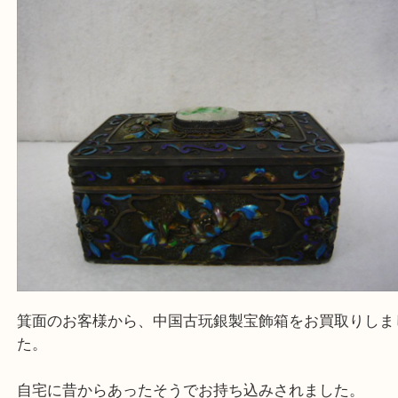
Facebook
Twitter
Line
中国古玩 宝石箱 七宝焼 銀 SILVER
公開日:2021/09/19 最終更新日:2025/07/19
中国古玩 宝石箱 七宝焼 銀 SILVER （
N/A
中国古玩 宝石箱 七宝焼
銀 
全て
中国骨董
銀製品
骨董品
古美術品
箕面