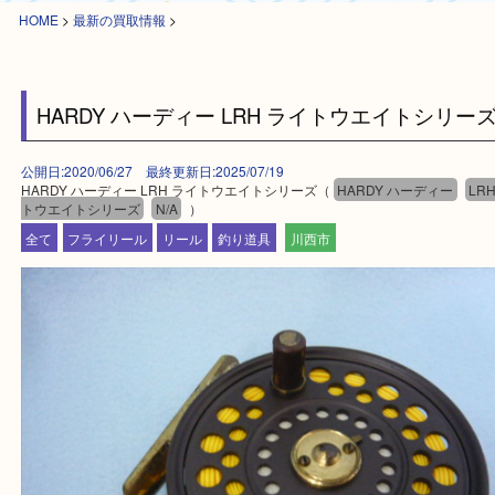
HOME
>
最新の買取情報
>
HARDY ハーディー LRH ライトウエイトシ
公開日:2020/06/27 最終更新日:2025/07/19
HARDY ハーディー LRH ライトウエイトシリーズ（
HARDY ハーディー
トウエイトシリーズ
N/A
）
全て
フライリール
リール
釣り道具
川西市