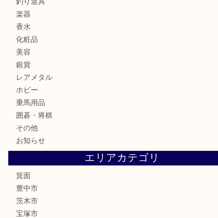
バッグ
ブランド
時計
カメラ
食器
金貨
記念メダル
古銭
お酒
切手
金券・商品券
鉄道模型
テレホンカード
株主優待券
ハガキ
骨董品