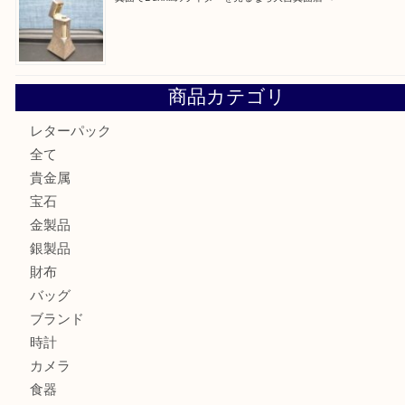
最近の投稿
箕面で銀・錫製酒器や古道具 を売るなら大吉箕面店へ
箕面で天皇陛下御在位60年記念金貨を売るなら大吉箕面店
箕面でOLYMPUS カメラ PEN mini E-PM2を売るなら大