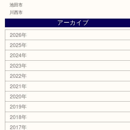
古美術品
家電
喫煙具
電動工具
お線香
文房具
釣り道具
楽器
香水
化粧品
美容
銀貨
レアメタル
ホビー
乗馬用品
囲碁・将棋