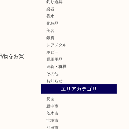
釣り道具
楽器
香水
化粧品
美容
銀貨
レアメタル
ホビー
品物をお買
乗馬用品
囲碁・将棋
その他
お知らせ
エリアカテゴリ
箕面
豊中市
茨木市
宝塚市
池田市