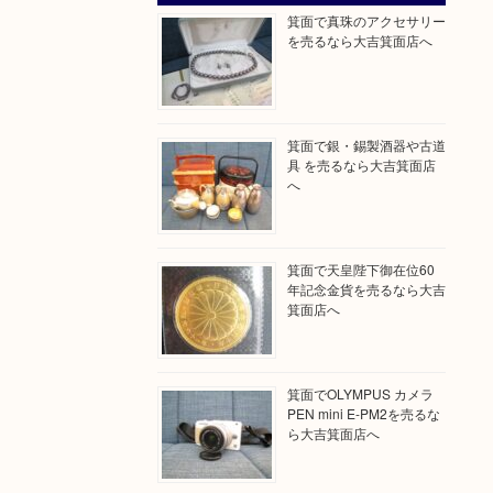
箕面で真珠のアクセサリー
を売るなら大吉箕面店へ
箕面で銀・錫製酒器や古道
具 を売るなら大吉箕面店
へ
箕面で天皇陛下御在位60
年記念金貨を売るなら大吉
箕面店へ
箕面でOLYMPUS カメラ
PEN mini E-PM2を売るな
ら大吉箕面店へ