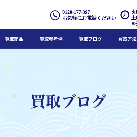
0120-177-397
火
お気軽にお電話ください
土
※
買取商品
買取参考例
買取ブログ
買取方法