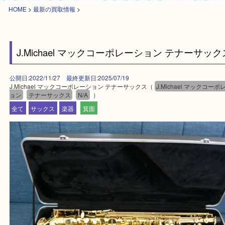
HOME
>
最新の買取情報
>
J.Michael マックコーポレーション テナーサ
公開日:2022/11/27 最終更新日:2025/07/19
J.Michael マックコーポレーション テナーサックス（
J.Michael マッ
ョン
テナーサックス
N/A
）
全て
サックス
楽器
箕面