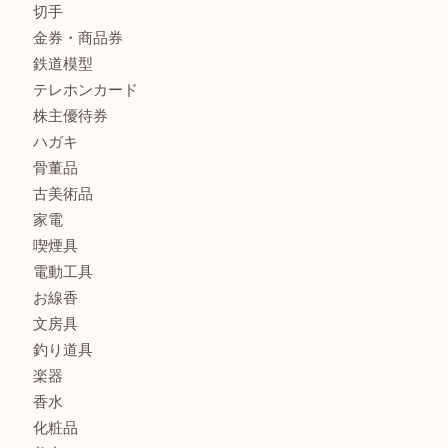
箕面で銀・錫製酒器や古道具 を売るなら大吉箕面店へ
箕面で天皇陛下御在位60年記念金貨を売るなら大吉箕面店
箕面でOLYMPUS カメラ PEN mini E-PM2を売るなら大
箕面で未使用の切手やテレホンカードを売るなら大吉箕面