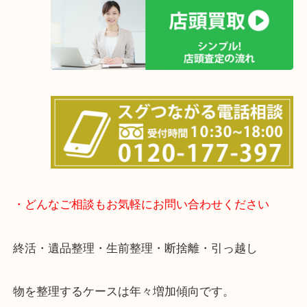
箕面市・豊中市・池田市・川西市・宝塚市からご来
店舗裏にコインパーキングもあるのでお車でもご来
い店舗です。
貴金属・ブランドなどの他にも鉄道模型・骨董品・
で業界最多の買取品目数で使わなくなったお品物を
しています！
全国展開のスケールメリットで高価買取り！
女性の鑑定士もおりますので初めての方でも安心し
けます！