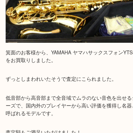
Facebook
Twitter
Line
YAMAHA ヤマハ サックスフォン YTS-62
公開日:2021/07/25 最終更新日:2025/07/19
YAMAHA ヤマハ サックスフォン YTS-62（
YAMAHA ヤマハ
サックスフ
62
N/A
）
全て
サックス
楽器
箕面