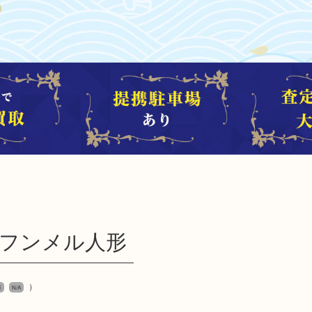
el フンメル人形
）
形
N/A