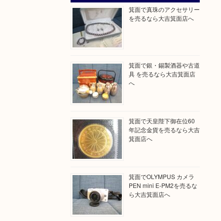
箕面で真珠のアクセサリー
を売るなら大吉箕面店へ
箕面で銀・錫製酒器や古道
具 を売るなら大吉箕面店
へ
箕面で天皇陛下御在位60
年記念金貨を売るなら大吉
箕面店へ
箕面でOLYMPUS カメラ
PEN mini E-PM2を売るな
ら大吉箕面店へ