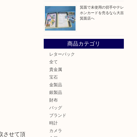
箕面で未使用の切手やテレ
ホンカードを売るなら大吉
箕面店へ
商品カテゴリ
レターパック
全て
。
貴金属
宝石
金製品
銀製品
財布
バッグ
ブランド
時計
カメラ
取させて頂