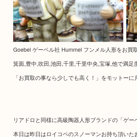
Goebel ゲーベル社 Hummel フンメル人形
箕面,豊中,吹田,池田,千里,千里中央,宝塚,他で満
「お買取の事なら少しでも高く！」をモットーに
リアドロと同様に高級陶器人形ブランドの「ゲー
本日は昨日はロイコペのスノーマンお持ち頂いた