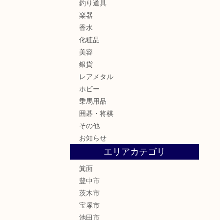
釣り道具
楽器
香水
化粧品
美容
銀貨
レアメタル
ホビー
乗馬用品
囲碁・将棋
その他
お知らせ
エリアカテゴリ
箕面
豊中市
茨木市
宝塚市
池田市