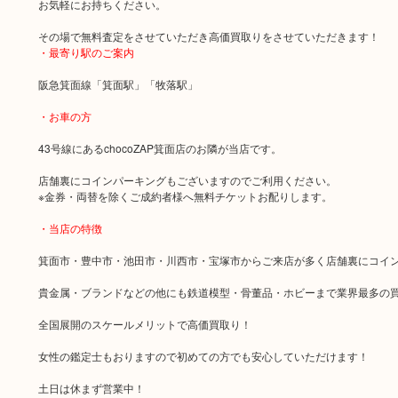
お気軽にお持ちください。
その場で無料査定をさせていただき高価買取りをさせていただきます！
・最寄り駅のご案内
阪急箕面線「箕面駅」「牧落駅」
・お車の方
43号線にあるchocoZAP箕面店のお隣が当店です。
店舗裏にコインパーキングもございますのでご利用ください。
※金券・両替を除くご成約者様へ無料チケットお配りします。
・当店の特徴
箕面市・豊中市・池田市・川西市・宝塚市からご来店が多く店舗裏にコイ
貴金属・ブランドなどの他にも鉄道模型・骨董品・ホビーまで業界最多の
全国展開のスケールメリットで高価買取り！
女性の鑑定士もおりますので初めての方でも安心していただけます！
土日は休まず営業中！