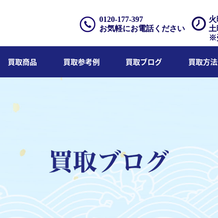
0120-177-397
火
お気軽にお電話ください
土
※
買取商品
買取参考例
買取ブログ
買取方法