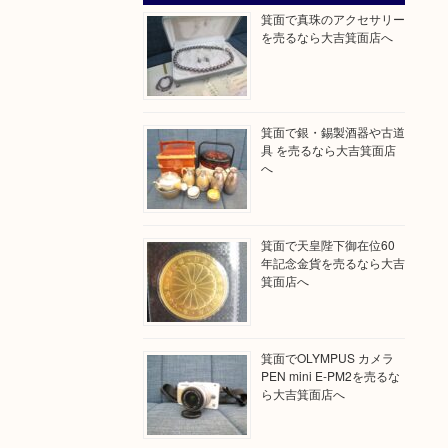
箕面で真珠のアクセサリー
を売るなら大吉箕面店へ
箕面で銀・錫製酒器や古道
具 を売るなら大吉箕面店
へ
箕面で天皇陛下御在位60
年記念金貨を売るなら大吉
箕面店へ
箕面でOLYMPUS カメラ
PEN mini E-PM2を売るな
ら大吉箕面店へ