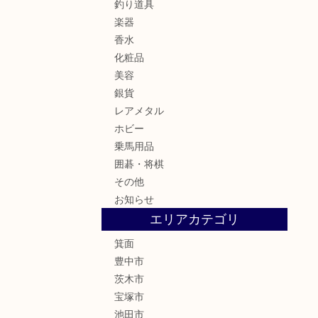
釣り道具
楽器
香水
化粧品
美容
銀貨
レアメタル
ホビー
乗馬用品
囲碁・将棋
その他
お知らせ
エリアカテゴリ
箕面
豊中市
茨木市
宝塚市
池田市