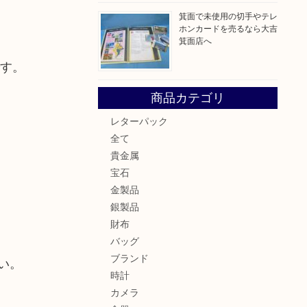
箕面で未使用の切手やテレ
ホンカードを売るなら大吉
箕面店へ
です。
商品カテゴリ
レターパック
全て
貴金属
宝石
金製品
銀製品
財布
バッグ
ブランド
い。
時計
カメラ