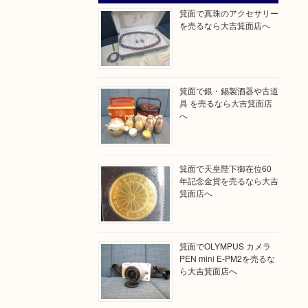
箕面で真珠のアクセサリー
を売るなら大吉箕面店へ
箕面で銀・錫製酒器や古道
具 を売るなら大吉箕面店
へ
箕面で天皇陛下御在位60
年記念金貨を売るなら大吉
箕面店へ
箕面でOLYMPUS カメラ
PEN mini E-PM2を売るな
ら大吉箕面店へ