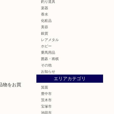
釣り道具
楽器
香水
化粧品
美容
銀貨
レアメタル
ホビー
乗馬用品
囲碁・将棋
その他
お知らせ
エリアカテゴリ
品物をお買
箕面
豊中市
茨木市
宝塚市
池田市