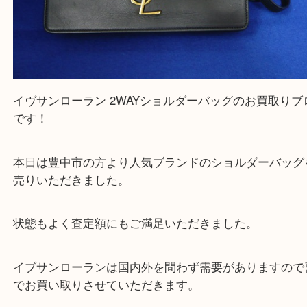
Facebook
Twitter
Line
イヴサンローラン 2WAYショルダーバッグ
公開日:2019/08/10 最終更新日:2025/07/19
イヴサンローラン 2WAYショルダーバッグ（
イヴサンローラン
ショル
N/A
）
全て
イヴサンローラン
バッグ
ブランド
豊中市