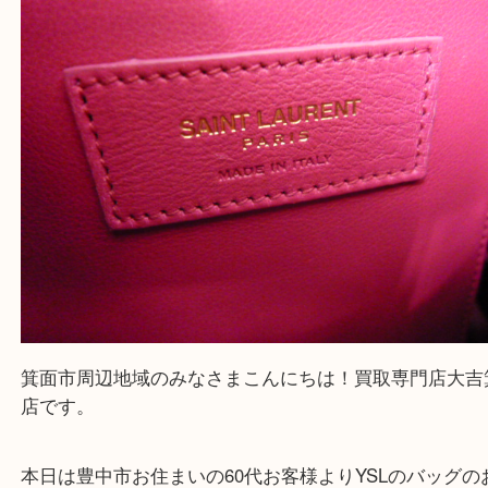
Facebook
Twitter
Line
【YSL】ブランドバッグのお買取紹介 | 買取
大吉 箕面店
公開日:2018/03/14 最終更新日:2024/03/28
【YSL】ブランドバッグのお買取紹介 | 買取専門店 大吉 箕面店（
N/A
N
）
全て
イヴサンローラン
バッグ
ブランド