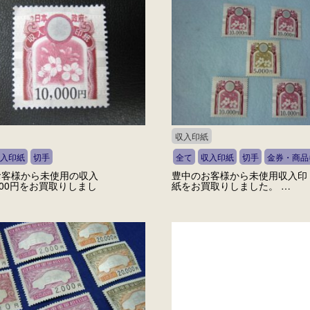
収入印紙
入印紙
切手
全て
収入印紙
切手
金券・商品
お客様から未使用の収入
豊中のお客様から未使用収入印
000円をお買取りしまし
紙をお買取りしました。 …