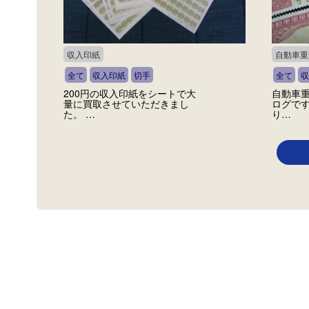
収入印紙
自動車重
全て
収入印紙
切手
全て
収
200円の収入印紙をシートで大
自動車
量に買取させていただきまし
ログです
た。 …
り…