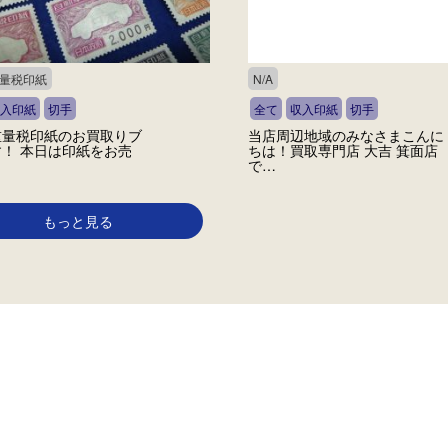
量税印紙
N/A
入印紙
切手
全て
収入印紙
切手
重量税印紙のお買取りブ
当店周辺地域のみなさまこんに
！ 本日は印紙をお売
ちは！買取専門店 大吉 箕面店
で…
もっと見る