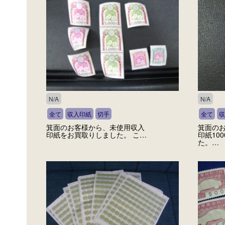
N/A
N/A
全て
収入印紙
切手
全て
収
箕面のお客様から、未使用収入
箕面の
印紙をお買取りしました。 こ…
印紙10
た。…