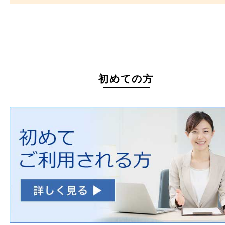
家具
寝具
一部の衣類
一部の家電
自転車
刀剣・銃
医療機器
医薬品
毒物・劇物
動物製品
たばこ
その他