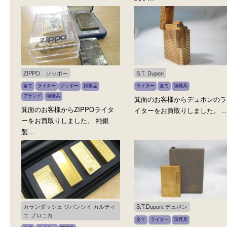
Dunhill ダンヒル
Dunhill ダンヒル
全て
ライター
ブランド
喫煙具
全て
ライター
ブランド
ダンヒ
喫煙具
箕面のお客様から今は珍しい応
箕面のお客様からヴィン
接間の主役Dunhill・ダンヒル
ジ・Dunhill ダンヒル ハ
卓…
式ラ…
ZIPPO ジッポー
S.T. Dupon
全て
ライター
ジッポー
銀製品
ライター
全て
喫煙具
ブランド
喫煙具
箕面のお客様からデュポ
箕面のお客様からZIPPOライタ
イターをお買取りしました
ーをお買取りしました。 純銀
製…