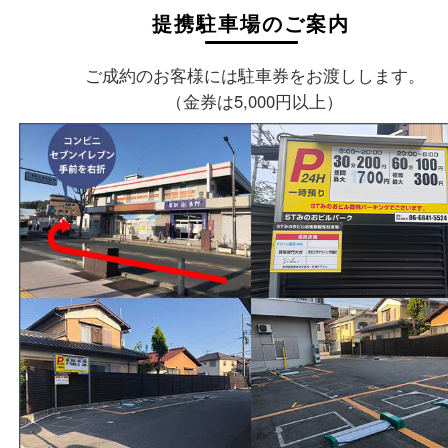
〒562-0003
大阪府箕面市西小路3丁目16番3
ST箕面ビルB号室
フリーダイヤル
0120-177-397
電話
072-737-7397
営業時間
火曜日～金曜日１０：３０～１８：００
土曜日・祝 日１０：３０～１７：００