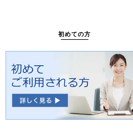
家具
寝具
一部の衣類
一部の家電
自転車
刀剣・銃
医療機器
医薬品
毒物・劇物
動物製品
たばこ
その他