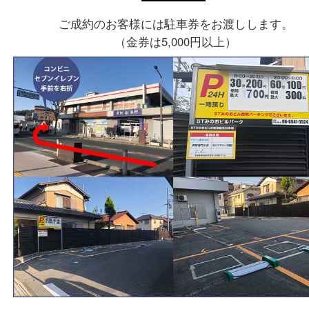
〒562-0003
大阪府箕面市西小路3丁目16番3
ST箕面ビルB号室
フリーダイヤル
0120-177-397
電話
072-737-7397
営業時間
火曜日～金曜日１０：３０～１８：００
土曜日・祝 日１０：３０～１７：００
受付時間は閉店の30分前まで