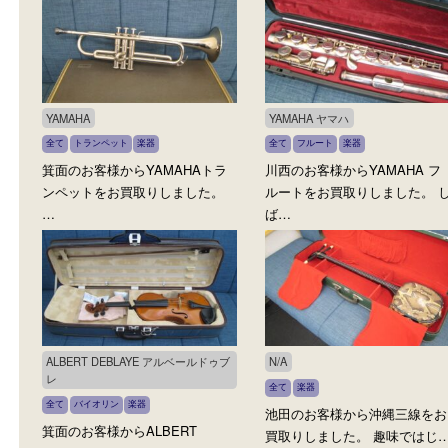
全て
ウクレレ
楽器
全て
アコースティックギター
ギ
楽器
箕面のお客様からKAMAKAのウ
池田のお客様からYAMAH
クレレをお買取りしました。
ターをお買取りしました。
弦…
味…
YAMAHA
YAMAHA ヤマハ
全て
トランペット
楽器
全て
フルート
楽器
箕面のお客様からYAMAHAトラ
川西のお客様からYAMAH
ンペットをお買取りしました。
ルートをお買取りしました
…
ば…