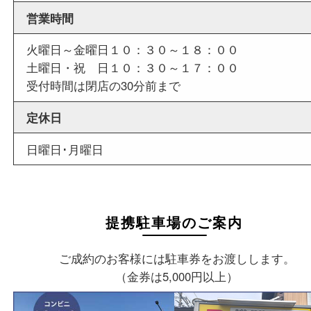
店舗情報
店舗名
買取大吉 箕面店
住所
〒562-0003
大阪府箕面市西小路3丁目16番3
ST箕面ビルB号室
フリーダイヤル