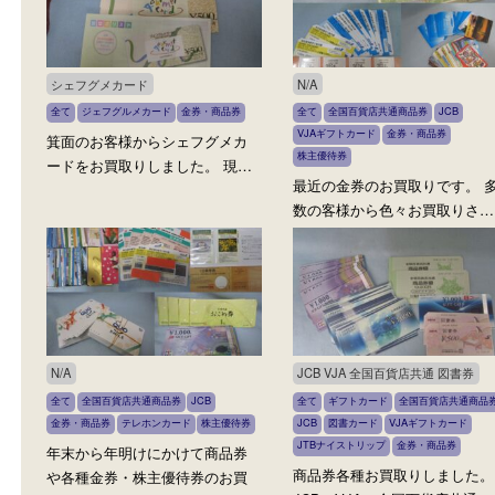
全て
全国百貨店共通商品券
金券・商品券
全て
金券・商品券
株主優待券
全国百貨店共通商品券お買取り
京阪電車株主優待乗車券
しました。 年末になるとお手…
取りしました。 有効期限
シェフグメカード
N/A
全て
ジェフグルメカード
金券・商品券
全て
全国百貨店共通商品券
JCB
VJAギフトカード
金券・商品券
箕面のお客様からシェフグメカ
株主優待券
ードをお買取りしました。 現…
最近の金券のお買取りです
数の客様から色々お買取