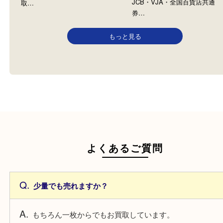
N/A
JCB VJA 全国百貨店共通 図
全て
全国百貨店共通商品券
JCB
全て
ギフトカード
全国百貨店共
金券・商品券
テレホンカード
株主優待券
JCB
図書カード
VJAギフトカー
JTBナイストリップ
金券・商品券
年末から年明けにかけて商品券
商品券各種お買取りしま
や各種金券・株主優待券のお買
JCB・VJA・全国百貨店
取…
券…
もっと見る