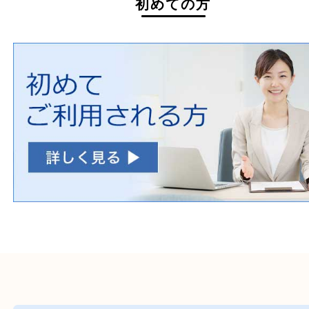
自転車
刀剣・銃
医療機器
医薬品
毒物・劇物
動物製品
たばこ
その他
初めての方