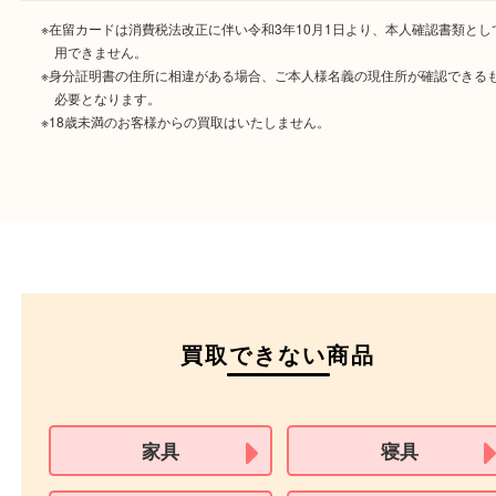
ご成約時に必要なもの
本人
確認書類
運転免許証
マイナンバーカー
パスポート
特別永住者証明書
（日本政府発行のもの
住民基本台帳カード
※在留カードは消費税法改正に伴い令和3年10月1日より、本人確認書
用できません。
※身分証明書の住所に相違がある場合、ご本人様名義の現住所が確認
必要となります。