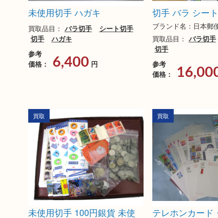
未使用切手 ハガキ
切手 バラ シー
ブランド名：日本郵
買取品目：
バラ切手
シート切手
切手
ハガキ
買取品目：
バラ切手
切手
参考
6,400
価格：
円
参考
16,00
価格：
買取
買取
未使用切手 100円銀貨 未使
テレホンカード