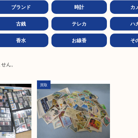
ブランド
時計
カ
古銭
テレカ
ハ
香水
お線香
そ


ません。
買取