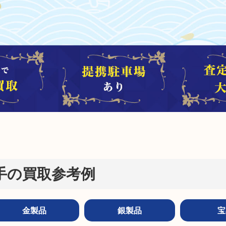
手の買取参考例
金製品
銀製品
宝