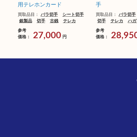
用テレホンカード
手
買取品目：
バラ切手
シート切手
買取品目：
バラ切手
銀製品
切手
古銭
テレカ
切手
テレカ
ハガ
参考
参考
27,000
28,95
価格：
円
価格：