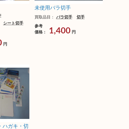
ト
未使用バラ切手
便
買取品目：
バラ切手
切手
シート切手
参考
1,400
価格：
円
0
円
・ハガキ・切