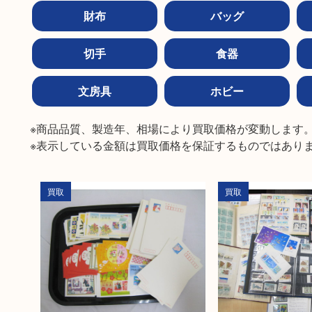
財布
バッグ
切手
食器
文房具
ホビー
※商品品質、製造年、相場により買取価格が変動します。
※表示している金額は買取価格を保証するものではあり
買取
買取