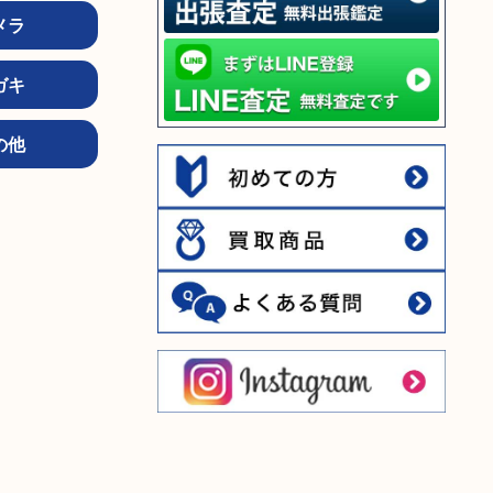
メラ
ガキ
の他